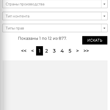
Показаны 1 по 12 из 877.
ИСКАТЬ
(current)
<<
<
1
2
3
4
5
>
>>