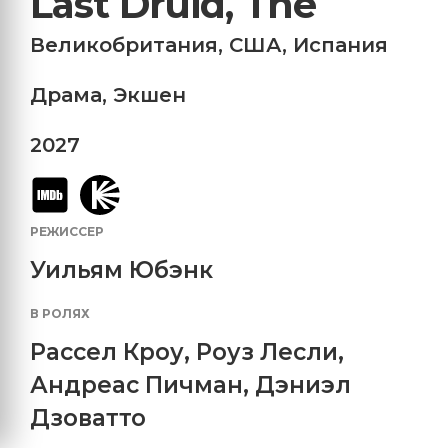
Last Druid, The
Великобритания
,
США
,
Испания
Драма
,
Экшен
2027
РЕЖИССЕР
Уильям Юбэнк
В РОЛЯХ
Рассел Кроу
,
Роуз Лесли
,
Андреас Пичман
,
Дэниэл
Дзоватто