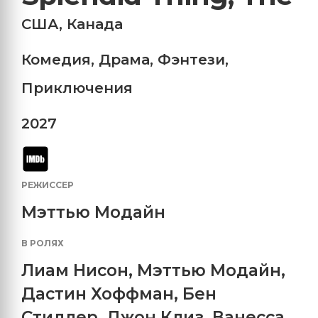
США
,
Канада
Комедия
,
Драма
,
Фэнтези
,
Приключения
2027
РЕЖИССЕР
Мэттью Модайн
В РОЛЯХ
Лиам Нисон
,
Мэттью Модайн
,
Дастин Хоффман
,
Бен
Стиллер
,
Джон Клиз
,
Ванесса