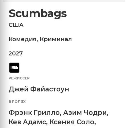
Scumbags
США
Комедия
,
Криминал
2027
РЕЖИССЕР
Джей Файастоун
В РОЛЯХ
Фрэнк Грилло
,
Азим Чодри
,
Кев Адамс
,
Ксения Соло
,