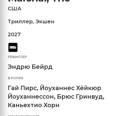
США
Триллер
,
Экшен
2027
РЕЖИССЕР
Эндрю Бейрд
В РОЛЯХ
Гай Пирс
,
Йоуханнес Хёйкюр
Йоуханнессон
,
Брюс Гринвуд
,
Каньехтио Хорн