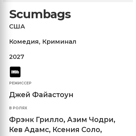
Scumbags
США
Комедия
,
Криминал
2027
РЕЖИССЕР
Джей Файастоун
В РОЛЯХ
Фрэнк Грилло
,
Азим Чодри
,
Кев Адамс
,
Ксения Соло
,