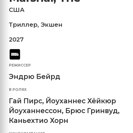
США
Триллер
,
Экшен
2027
РЕЖИССЕР
Эндрю Бейрд
В РОЛЯХ
Гай Пирс
,
Йоуханнес Хёйкюр
Йоуханнессон
,
Брюс Гринвуд
,
Каньехтио Хорн