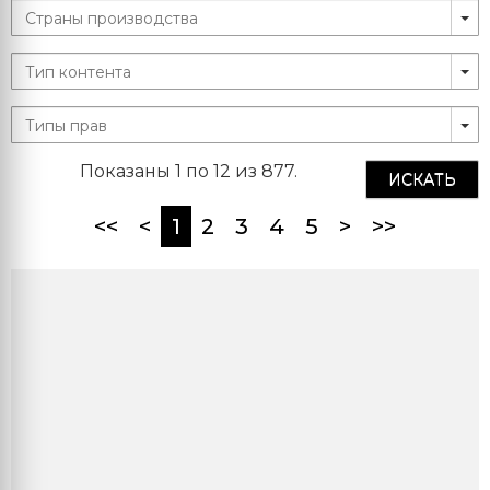
Показаны 1 по 12 из 877.
ИСКАТЬ
(current)
<<
<
1
2
3
4
5
>
>>