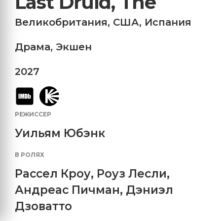
Last Druid, The
Великобритания
,
США
,
Испания
Драма
,
Экшен
2027
РЕЖИССЕР
Уильям Юбэнк
В РОЛЯХ
Рассел Кроу
,
Роуз Лесли
,
Андреас Пичман
,
Дэниэл
Дзоватто