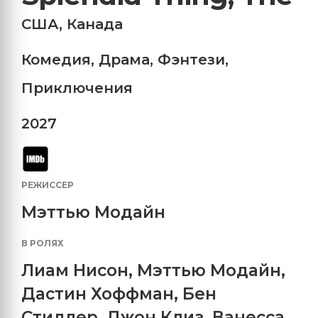
США
,
Канада
Комедия
,
Драма
,
Фэнтези
,
Приключения
2027
РЕЖИССЕР
Мэттью Модайн
В РОЛЯХ
Лиам Нисон
,
Мэттью Модайн
,
Дастин Хоффман
,
Бен
Стиллер
,
Джон Клиз
,
Ванесса