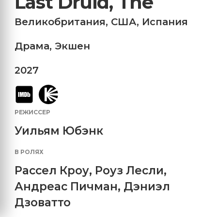
Last Druid, The
Великобритания
,
США
,
Испания
Драма
,
Экшен
2027
РЕЖИССЕР
Уильям Юбэнк
В РОЛЯХ
Рассел Кроу
,
Роуз Лесли
,
Андреас Пичман
,
Дэниэл
Дзоватто