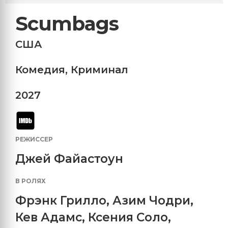
Scumbags
США
Комедия
,
Криминал
2027
РЕЖИССЕР
Джей Файастоун
В РОЛЯХ
Фрэнк Грилло
,
Азим Чодри
,
Кев Адамс
,
Ксения Соло
,