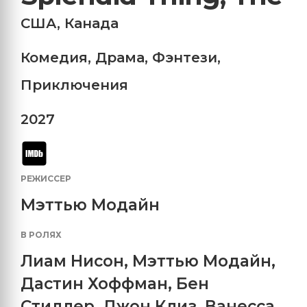
США
,
Канада
Комедия
,
Драма
,
Фэнтези
,
Приключения
2027
РЕЖИССЕР
Мэттью Модайн
В РОЛЯХ
Лиам Нисон
,
Мэттью Модайн
,
Дастин Хоффман
,
Бен
Стиллер
,
Джон Клиз
,
Ванесса