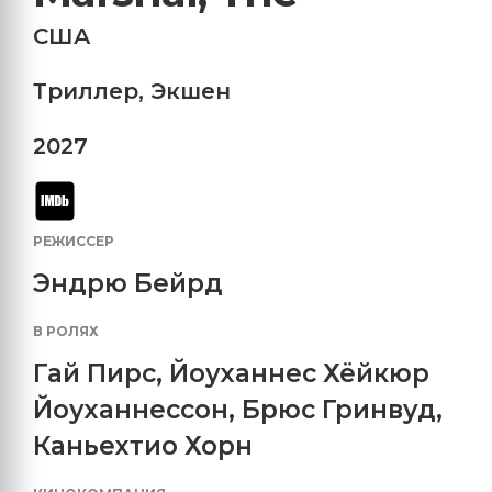
США
Триллер
,
Экшен
2027
РЕЖИССЕР
Эндрю Бейрд
В РОЛЯХ
Гай Пирс
,
Йоуханнес Хёйкюр
Йоуханнессон
,
Брюс Гринвуд
,
Каньехтио Хорн