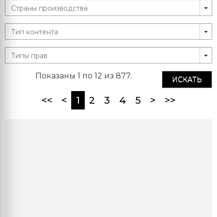
Показаны 1 по 12 из 877.
ИСКАТЬ
(current)
<<
<
1
2
3
4
5
>
>>