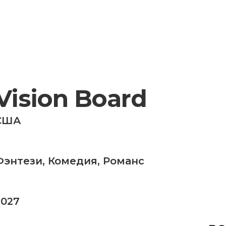
Vision Board
США
Фэнтези
,
Комедия
,
Романс
2027