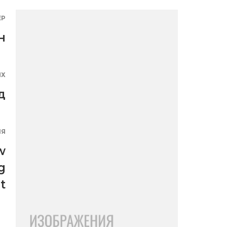
ЕР
н
ЯХ
д
ИЯ
w
g
t