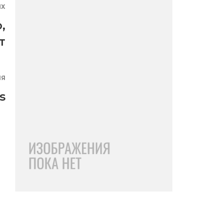
ЯХ
о
,
т
ИЯ
s