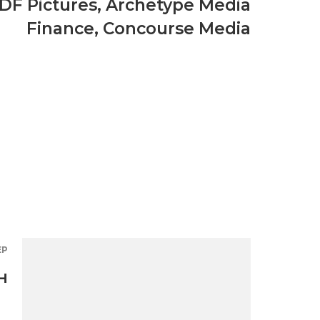
DF Pictures
,
Archetype Media
Finance
,
Concourse Media
ЕР
н