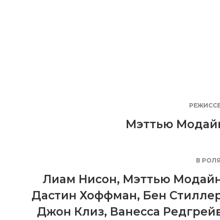
РЕЖИСС
Мэттью Модай
В РОЛ
Лиам Нисон
,
Мэттью Модай
Дастин Хоффман
,
Бен Стилле
Джон Клиз
,
Ванесса Редгрей