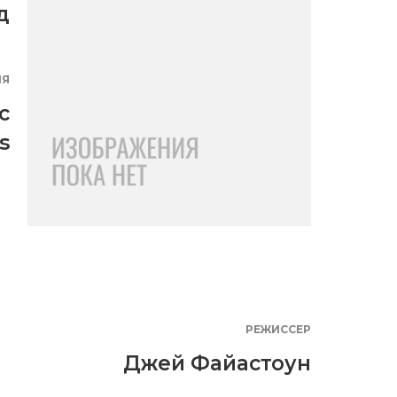
д
ИЯ
c
s
РЕЖИССЕР
Джей Файастоун