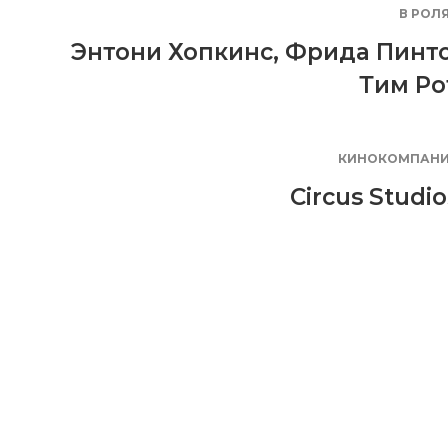
В РОЛ
Энтони Хопкинс
,
Фрида Пинт
Тим Ро
КИНОКОМПАН
Circus Studio