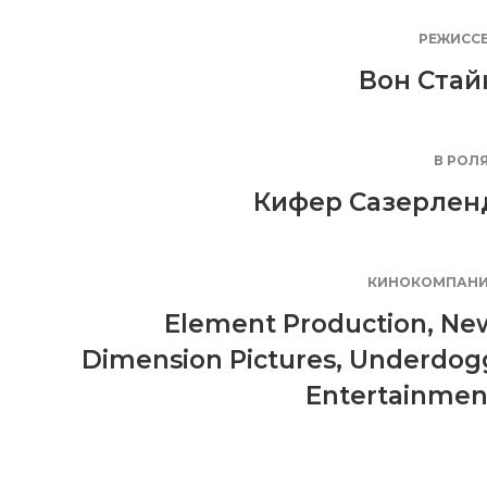
РЕЖИСС
Вон Стай
В РОЛ
Кифер Сазерлен
КИНОКОМПАН
Element Production
,
Ne
Dimension Pictures
,
Underdog
Entertainmen