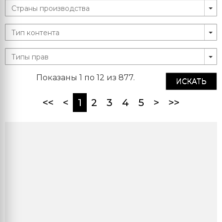
Показаны 1 по 12 из 877.
ИСКАТЬ
(current)
<<
<
1
2
3
4
5
>
>>