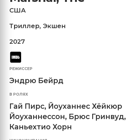
США
Триллер
,
Экшен
2027
РЕЖИССЕР
Эндрю Бейрд
В РОЛЯХ
Гай Пирс
,
Йоуханнес Хёйкюр
Йоуханнессон
,
Брюс Гринвуд
,
Каньехтио Хорн