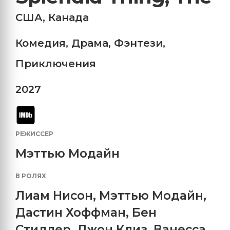
США
,
Канада
Комедия
,
Драма
,
Фэнтези
,
Приключения
2027
РЕЖИССЕР
Мэттью Модайн
В РОЛЯХ
Лиам Нисон
,
Мэттью Модайн
,
Дастин Хоффман
,
Бен
Стиллер
,
Джон Клиз
,
Ванесса