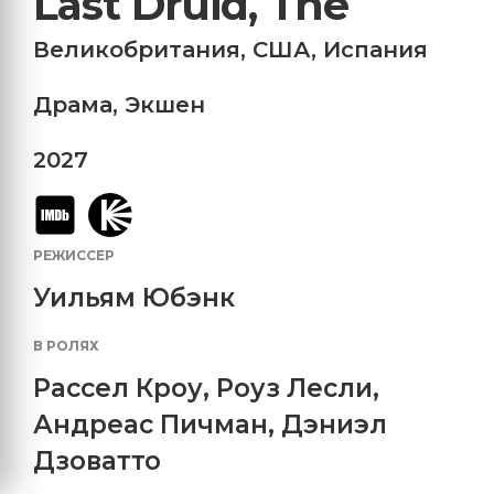
Last Druid, The
Великобритания
,
США
,
Испания
Драма
,
Экшен
2027
РЕЖИССЕР
Уильям Юбэнк
В РОЛЯХ
Рассел Кроу
,
Роуз Лесли
,
Андреас Пичман
,
Дэниэл
Дзоватто