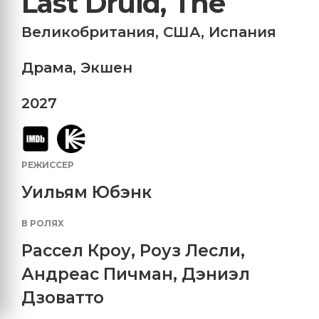
Last Druid, The
Великобритания
,
США
,
Испания
Драма
,
Экшен
2027
РЕЖИССЕР
Уильям Юбэнк
В РОЛЯХ
Рассел Кроу
,
Роуз Лесли
,
Андреас Пичман
,
Дэниэл
Дзоватто