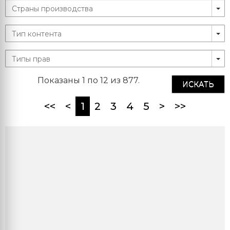
Показаны 1 по 12 из 877.
ИСКАТЬ
(current)
<<
<
1
2
3
4
5
>
>>