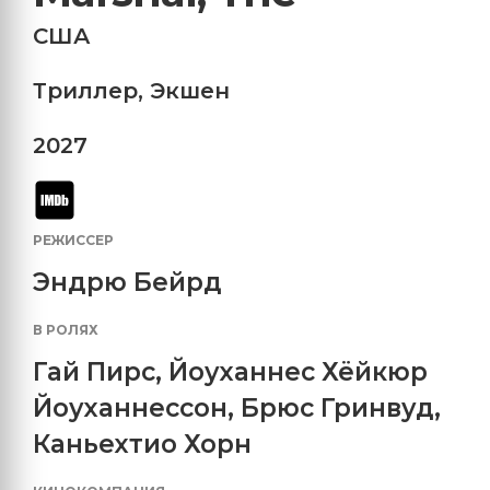
США
Триллер
,
Экшен
2027
РЕЖИССЕР
Эндрю Бейрд
В РОЛЯХ
Гай Пирс
,
Йоуханнес Хёйкюр
Йоуханнессон
,
Брюс Гринвуд
,
Каньехтио Хорн