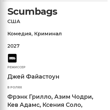
Scumbags
США
Комедия
,
Криминал
2027
РЕЖИССЕР
Джей Файастоун
В РОЛЯХ
Фрэнк Грилло
,
Азим Чодри
,
Кев Адамс
,
Ксения Соло
,