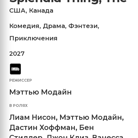
США
,
Канада
Комедия
,
Драма
,
Фэнтези
,
Приключения
2027
РЕЖИССЕР
Мэттью Модайн
В РОЛЯХ
Лиам Нисон
,
Мэттью Модайн
,
Дастин Хоффман
,
Бен
Стиллер
,
Джон Клиз
,
Ванесса