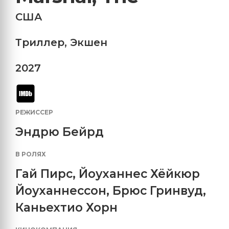
США
Триллер
,
Экшен
2027
РЕЖИССЕР
Эндрю Бейрд
В РОЛЯХ
Гай Пирс
,
Йоуханнес Хёйкюр
Йоуханнессон
,
Брюс Гринвуд
,
Каньехтио Хорн