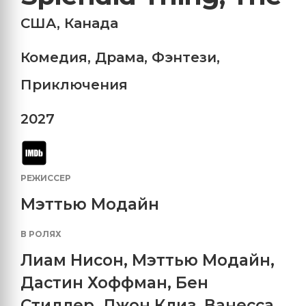
США
,
Канада
Комедия
,
Драма
,
Фэнтези
,
Приключения
2027
РЕЖИССЕР
Мэттью Модайн
В РОЛЯХ
Лиам Нисон
,
Мэттью Модайн
,
Дастин Хоффман
,
Бен
Стиллер
,
Джон Клиз
,
Ванесса