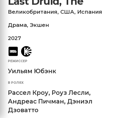
Last Druid, The
Великобритания
,
США
,
Испания
Драма
,
Экшен
2027
РЕЖИССЕР
Уильям Юбэнк
В РОЛЯХ
Рассел Кроу
,
Роуз Лесли
,
Андреас Пичман
,
Дэниэл
Дзоватто