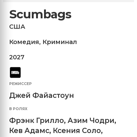
Scumbags
США
Комедия
,
Криминал
2027
РЕЖИССЕР
Джей Файастоун
В РОЛЯХ
Фрэнк Грилло
,
Азим Чодри
,
Кев Адамс
,
Ксения Соло
,