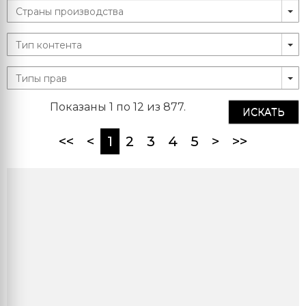
Показаны 1 по 12 из 877.
ИСКАТЬ
(current)
<<
<
1
2
3
4
5
>
>>