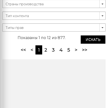
Показаны 1 по 12 из 877.
ИСКАТЬ
(current)
<<
<
1
2
3
4
5
>
>>