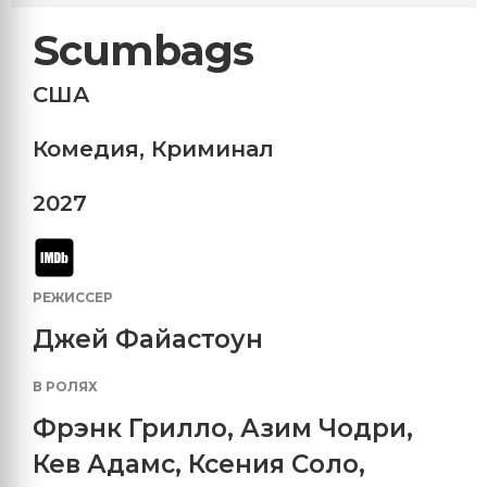
Scumbags
США
Комедия
,
Криминал
2027
РЕЖИССЕР
Джей Файастоун
В РОЛЯХ
Фрэнк Грилло
,
Азим Чодри
,
Кев Адамс
,
Ксения Соло
,