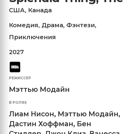
США
,
Канада
Комедия
,
Драма
,
Фэнтези
,
Приключения
2027
РЕЖИССЕР
Мэттью Модайн
В РОЛЯХ
Лиам Нисон
,
Мэттью Модайн
,
Дастин Хоффман
,
Бен
Стиллер
,
Джон Клиз
,
Ванесса