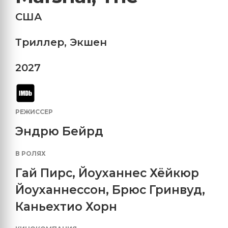
США
Триллер
,
Экшен
2027
РЕЖИССЕР
Эндрю Бейрд
В РОЛЯХ
Гай Пирс
,
Йоуханнес Хёйкюр
Йоуханнессон
,
Брюс Гринвуд
,
Каньехтио Хорн