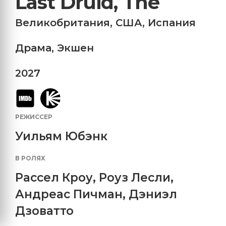
Last Druid, The
Великобритания
,
США
,
Испания
Драма
,
Экшен
2027
РЕЖИССЕР
Уильям Юбэнк
В РОЛЯХ
Рассел Кроу
,
Роуз Лесли
,
Андреас Пичман
,
Дэниэл
Дзоватто