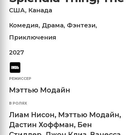
США
,
Канада
Комедия
,
Драма
,
Фэнтези
,
Приключения
2027
РЕЖИССЕР
Мэттью Модайн
В РОЛЯХ
Лиам Нисон
,
Мэттью Модайн
,
Дастин Хоффман
,
Бен
Стиллер
,
Джон Клиз
,
Ванесса