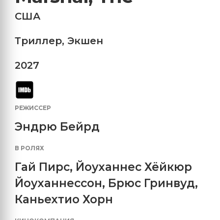
США
Триллер
,
Экшен
2027
РЕЖИССЕР
Эндрю Бейрд
В РОЛЯХ
Гай Пирс
,
Йоуханнес Хёйкюр
Йоуханнессон
,
Брюс Гринвуд
,
Каньехтио Хорн