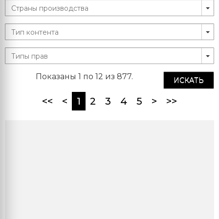
Показаны 1 по 12 из 877.
ИСКАТЬ
(current)
<<
<
1
2
3
4
5
>
>>