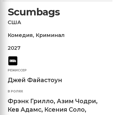
Scumbags
США
Комедия
,
Криминал
2027
РЕЖИССЕР
Джей Файастоун
В РОЛЯХ
Фрэнк Грилло
,
Азим Чодри
,
Кев Адамс
,
Ксения Соло
,