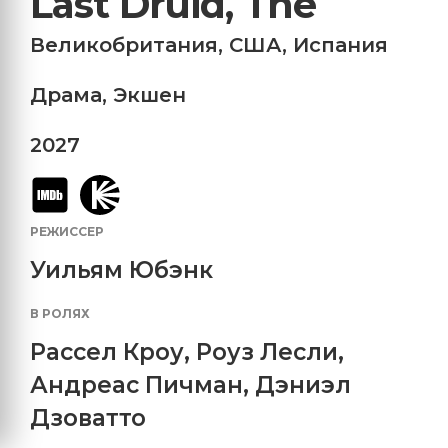
Last Druid, The
Великобритания
,
США
,
Испания
Драма
,
Экшен
2027
РЕЖИССЕР
Уильям Юбэнк
В РОЛЯХ
Рассел Кроу
,
Роуз Лесли
,
Андреас Пичман
,
Дэниэл
Дзоватто