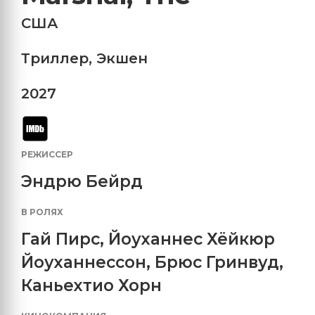
США
Триллер
,
Экшен
2027
РЕЖИССЕР
Эндрю Бейрд
В РОЛЯХ
Гай Пирс
,
Йоуханнес Хёйкюр
Йоуханнессон
,
Брюс Гринвуд
,
Каньехтио Хорн