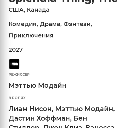
США
,
Канада
Комедия
,
Драма
,
Фэнтези
,
Приключения
2027
РЕЖИССЕР
Мэттью Модайн
В РОЛЯХ
Лиам Нисон
,
Мэттью Модайн
,
Дастин Хоффман
,
Бен
Стиллер
,
Джон Клиз
,
Ванесса