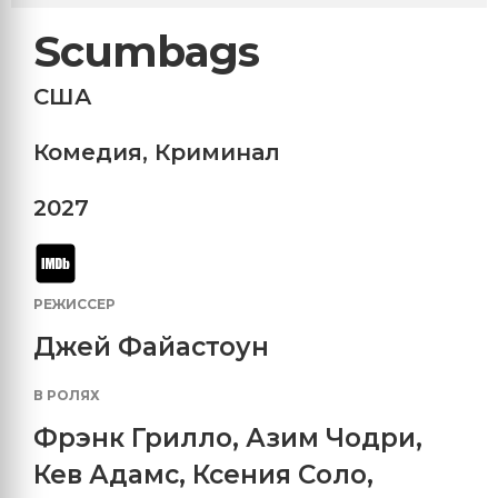
Scumbags
США
Комедия
,
Криминал
2027
РЕЖИССЕР
Джей Файастоун
В РОЛЯХ
Фрэнк Грилло
,
Азим Чодри
,
Кев Адамс
,
Ксения Соло
,