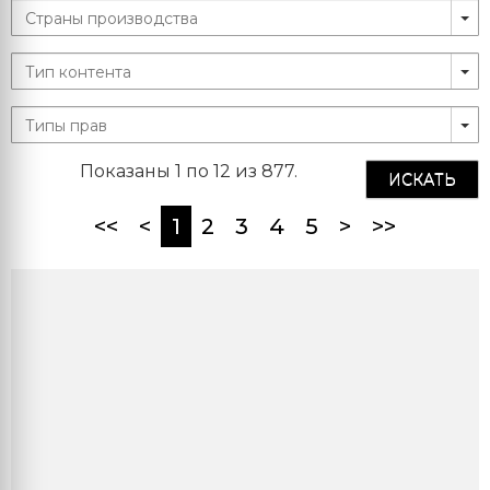
Показаны 1 по 12 из 877.
ИСКАТЬ
(current)
<<
<
1
2
3
4
5
>
>>