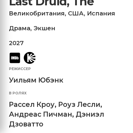
Last Druid, The
Великобритания
,
США
,
Испания
Драма
,
Экшен
2027
РЕЖИССЕР
Уильям Юбэнк
В РОЛЯХ
Рассел Кроу
,
Роуз Лесли
,
Андреас Пичман
,
Дэниэл
Дзоватто