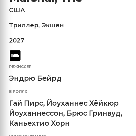
США
Триллер
,
Экшен
2027
РЕЖИССЕР
Эндрю Бейрд
В РОЛЯХ
Гай Пирс
,
Йоуханнес Хёйкюр
Йоуханнессон
,
Брюс Гринвуд
,
Каньехтио Хорн