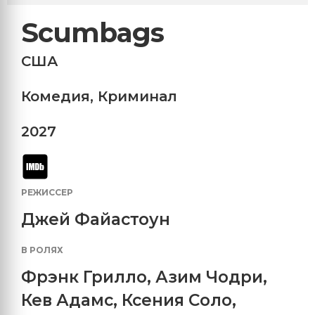
Scumbags
США
Комедия
,
Криминал
2027
РЕЖИССЕР
Джей Файастоун
В РОЛЯХ
Фрэнк Грилло
,
Азим Чодри
,
Кев Адамс
,
Ксения Соло
,