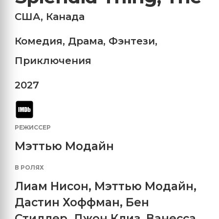
США
,
Канада
Комедия
,
Драма
,
Фэнтези
,
Приключения
2027
РЕЖИССЕР
Мэттью Модайн
В РОЛЯХ
Лиам Нисон
,
Мэттью Модайн
,
Дастин Хоффман
,
Бен
Стиллер
,
Джон Клиз
,
Ванесса