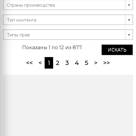
Показаны 1 по 12 из 877.
ИСКАТЬ
(current)
<<
<
1
2
3
4
5
>
>>