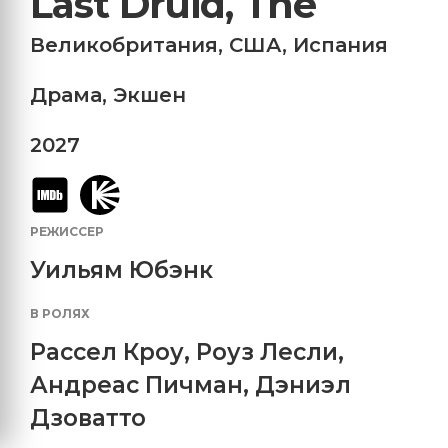
Last Druid, The
Великобритания
,
США
,
Испания
Драма
,
Экшен
2027
РЕЖИССЕР
Уильям Юбэнк
В РОЛЯХ
Рассел Кроу
,
Роуз Лесли
,
Андреас Пичман
,
Дэниэл
Дзоватто