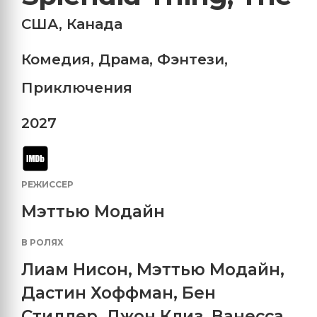
США
,
Канада
Комедия
,
Драма
,
Фэнтези
,
Приключения
2027
РЕЖИССЕР
Мэттью Модайн
В РОЛЯХ
Лиам Нисон
,
Мэттью Модайн
,
Дастин Хоффман
,
Бен
Стиллер
,
Джон Клиз
,
Ванесса