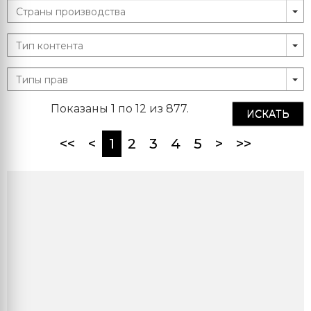
Показаны 1 по 12 из 877.
ИСКАТЬ
(current)
<<
<
1
2
3
4
5
>
>>