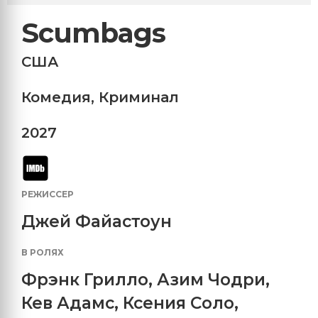
Scumbags
США
Комедия
,
Криминал
2027
РЕЖИССЕР
Джей Файастоун
В РОЛЯХ
Фрэнк Грилло
,
Азим Чодри
,
Кев Адамс
,
Ксения Соло
,