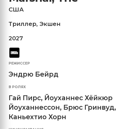
США
Триллер
,
Экшен
2027
РЕЖИССЕР
Эндрю Бейрд
В РОЛЯХ
Гай Пирс
,
Йоуханнес Хёйкюр
Йоуханнессон
,
Брюс Гринвуд
,
Каньехтио Хорн