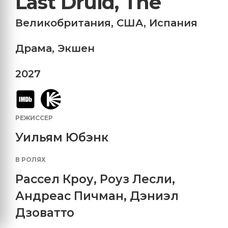
Last Druid, The
Великобритания
,
США
,
Испания
Драма
,
Экшен
2027
РЕЖИССЕР
Уильям Юбэнк
В РОЛЯХ
Рассел Кроу
,
Роуз Лесли
,
Андреас Пичман
,
Дэниэл
Дзоватто