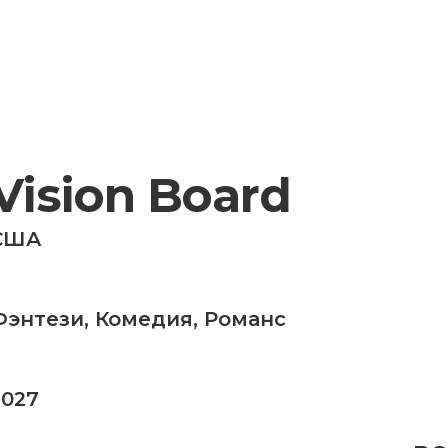
Vision Board
США
Фэнтези
,
Комедия
,
Романс
2027