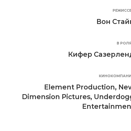
РЕЖИСС
Вон Стай
В РОЛ
Кифер Сазерлен
КИНОКОМПАН
Element Production
,
Ne
Dimension Pictures
,
Underdog
Entertainmen