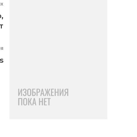
ЯХ
о
,
т
ИЯ
s