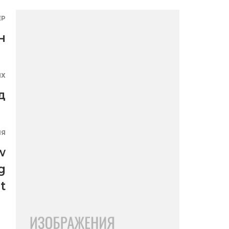
ЕР
н
ЯХ
д
ИЯ
w
g
t