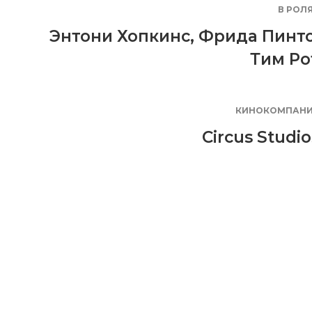
В РОЛ
Энтони Хопкинс
,
Фрида Пинт
Тим Ро
КИНОКОМПАН
Circus Studio