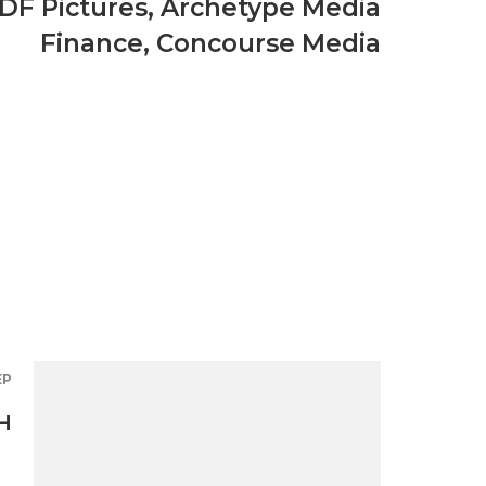
DF Pictures
,
Archetype Media
Finance
,
Concourse Media
ЕР
н