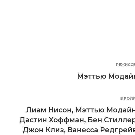
РЕЖИСС
Мэттью Модай
В РОЛ
Лиам Нисон
,
Мэттью Модай
Дастин Хоффман
,
Бен Стилле
Джон Клиз
,
Ванесса Редгрей