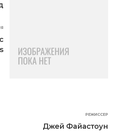
д
ИЯ
c
s
РЕЖИССЕР
Джей Файастоун