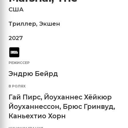
США
Триллер
,
Экшен
2027
РЕЖИССЕР
Эндрю Бейрд
В РОЛЯХ
Гай Пирс
,
Йоуханнес Хёйкюр
Йоуханнессон
,
Брюс Гринвуд
,
Каньехтио Хорн