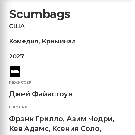
Scumbags
США
Комедия
,
Криминал
2027
РЕЖИССЕР
Джей Файастоун
В РОЛЯХ
Фрэнк Грилло
,
Азим Чодри
,
Кев Адамс
,
Ксения Соло
,