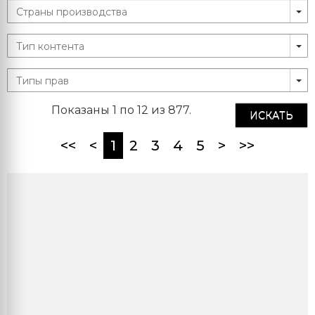
Показаны 1 по 12 из 877.
ИСКАТЬ
(current)
<<
<
1
2
3
4
5
>
>>