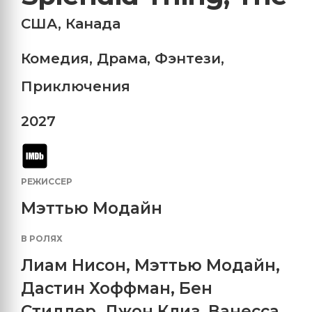
США
,
Канада
Комедия
,
Драма
,
Фэнтези
,
Приключения
2027
РЕЖИССЕР
Мэттью Модайн
В РОЛЯХ
Лиам Нисон
,
Мэттью Модайн
,
Дастин Хоффман
,
Бен
Стиллер
,
Джон Клиз
,
Ванесса