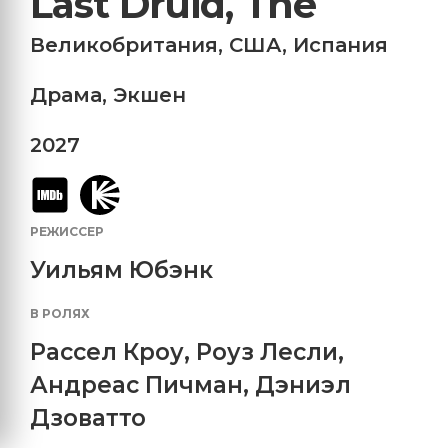
Last Druid, The
Великобритания
,
США
,
Испания
Драма
,
Экшен
2027
РЕЖИССЕР
Уильям Юбэнк
В РОЛЯХ
Рассел Кроу
,
Роуз Лесли
,
Андреас Пичман
,
Дэниэл
Дзоватто