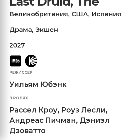
Last Druid, The
Великобритания
,
США
,
Испания
Драма
,
Экшен
2027
РЕЖИССЕР
Уильям Юбэнк
В РОЛЯХ
Рассел Кроу
,
Роуз Лесли
,
Андреас Пичман
,
Дэниэл
Дзоватто