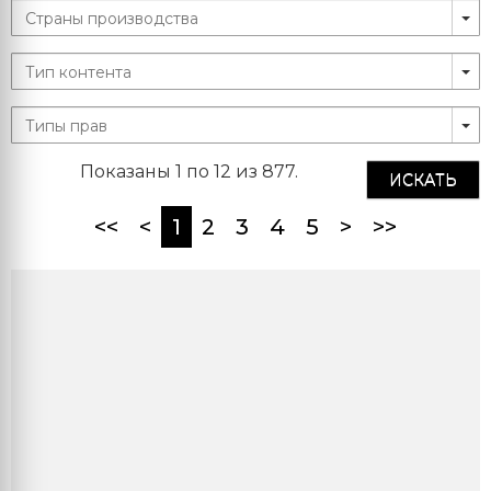
Показаны 1 по 12 из 877.
ИСКАТЬ
(current)
<<
<
1
2
3
4
5
>
>>