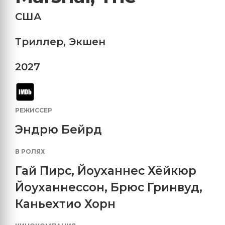
США
Триллер
,
Экшен
2027
РЕЖИССЕР
Эндрю Бейрд
В РОЛЯХ
Гай Пирс
,
Йоуханнес Хёйкюр
Йоуханнессон
,
Брюс Гринвуд
,
Каньехтио Хорн