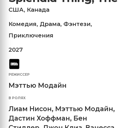
США
,
Канада
Комедия
,
Драма
,
Фэнтези
,
Приключения
2027
РЕЖИССЕР
Мэттью Модайн
В РОЛЯХ
Лиам Нисон
,
Мэттью Модайн
,
Дастин Хоффман
,
Бен
Стиллер
,
Джон Клиз
,
Ванесса