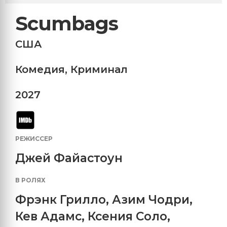
Scumbags
США
Комедия
,
Криминал
2027
РЕЖИССЕР
Джей Файастоун
В РОЛЯХ
Фрэнк Грилло
,
Азим Чодри
,
Кев Адамс
,
Ксения Соло
,