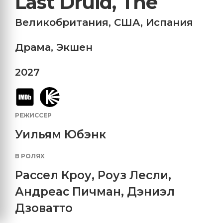
Last Druid, The
Великобритания
,
США
,
Испания
Драма
,
Экшен
2027
РЕЖИССЕР
Уильям Юбэнк
В РОЛЯХ
Рассел Кроу
,
Роуз Лесли
,
Андреас Пичман
,
Дэниэл
Дзоватто