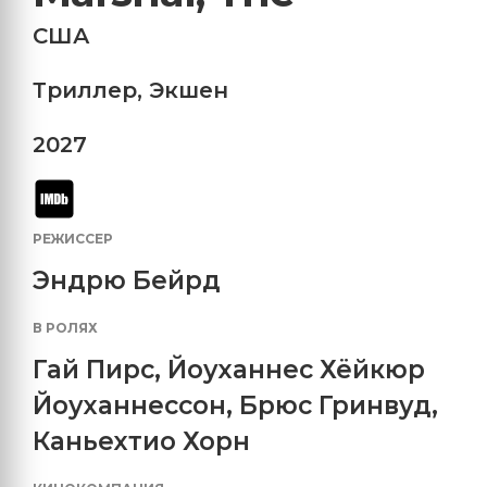
США
Триллер
,
Экшен
2027
РЕЖИССЕР
Эндрю Бейрд
В РОЛЯХ
Гай Пирс
,
Йоуханнес Хёйкюр
Йоуханнессон
,
Брюс Гринвуд
,
Каньехтио Хорн