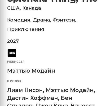
США
,
Канада
Комедия
,
Драма
,
Фэнтези
,
Приключения
2027
РЕЖИССЕР
Мэттью Модайн
В РОЛЯХ
Лиам Нисон
,
Мэттью Модайн
,
Дастин Хоффман
,
Бен
Стиллер
,
Джон Клиз
,
Ванесса