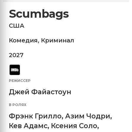
Scumbags
США
Комедия
,
Криминал
2027
РЕЖИССЕР
Джей Файастоун
В РОЛЯХ
Фрэнк Грилло
,
Азим Чодри
,
Кев Адамс
,
Ксения Соло
,