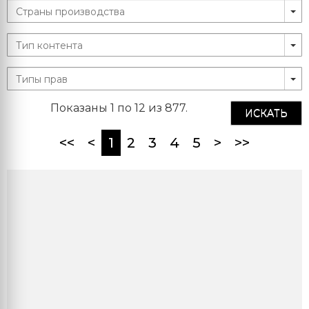
Показаны 1 по 12 из 877.
ИСКАТЬ
(current)
<<
<
1
2
3
4
5
>
>>