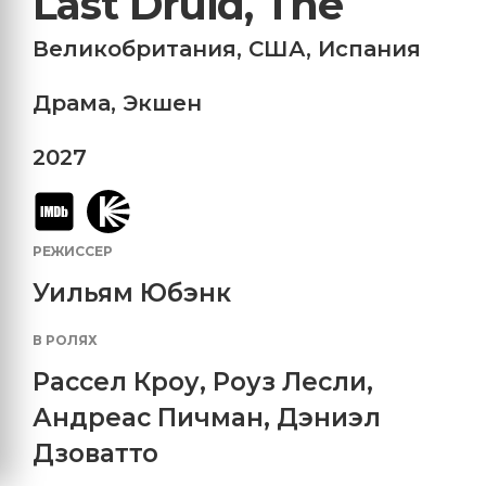
Last Druid, The
Великобритания
,
США
,
Испания
Драма
,
Экшен
2027
РЕЖИССЕР
Уильям Юбэнк
В РОЛЯХ
Рассел Кроу
,
Роуз Лесли
,
Андреас Пичман
,
Дэниэл
Дзоватто