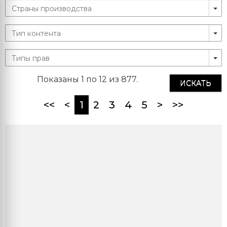
Показаны 1 по 12 из 877.
ИСКАТЬ
(current)
<<
<
1
2
3
4
5
>
>>