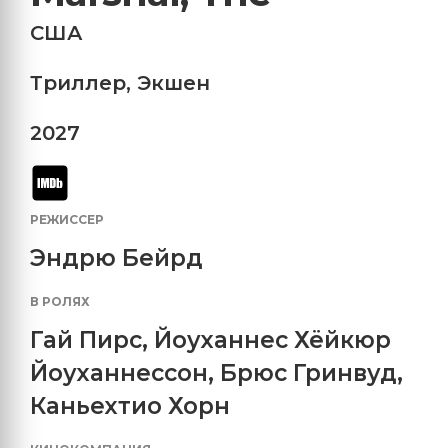
США
Триллер
,
Экшен
2027
РЕЖИССЕР
Эндрю Бейрд
В РОЛЯХ
Гай Пирс
,
Йоуханнес Хёйкюр
Йоуханнессон
,
Брюс Гринвуд
,
Каньехтио Хорн