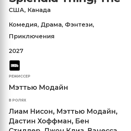
США
,
Канада
Комедия
,
Драма
,
Фэнтези
,
Приключения
2027
РЕЖИССЕР
Мэттью Модайн
В РОЛЯХ
Лиам Нисон
,
Мэттью Модайн
,
Дастин Хоффман
,
Бен
Стиллер
,
Джон Клиз
,
Ванесса