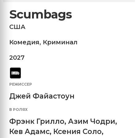
Scumbags
США
Комедия
,
Криминал
2027
РЕЖИССЕР
Джей Файастоун
В РОЛЯХ
Фрэнк Грилло
,
Азим Чодри
,
Кев Адамс
,
Ксения Соло
,