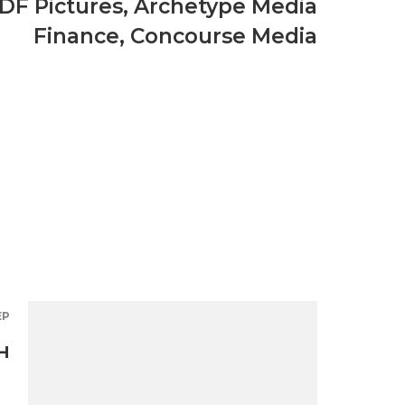
DF Pictures
,
Archetype Media
Finance
,
Concourse Media
ЕР
н