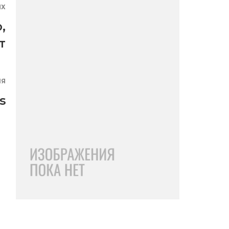
ЯХ
о
,
т
ИЯ
s