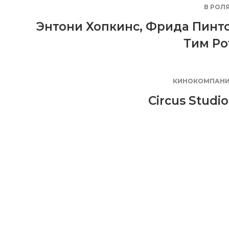
В РОЛ
Энтони Хопкинс
,
Фрида Пинт
Тим Ро
КИНОКОМПАН
Circus Studio