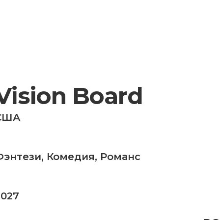
Vision Board
США
Фэнтези
,
Комедия
,
Романс
2027