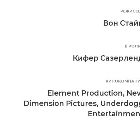
РЕЖИСС
Вон Стай
В РОЛ
Кифер Сазерлен
КИНОКОМПАН
Element Production
,
Ne
Dimension Pictures
,
Underdog
Entertainmen