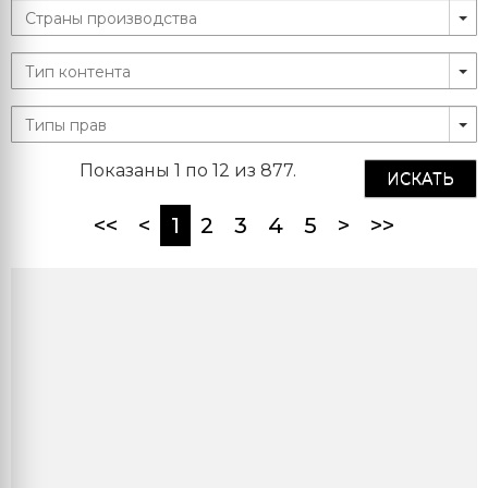
Показаны 1 по 12 из 877.
ИСКАТЬ
(current)
<<
<
1
2
3
4
5
>
>>