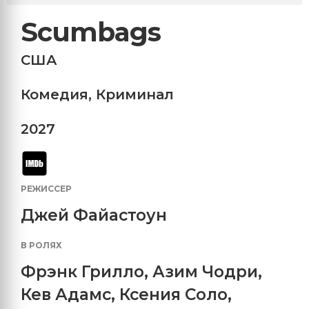
Scumbags
США
Комедия
,
Криминал
2027
РЕЖИССЕР
Джей Файастоун
В РОЛЯХ
Фрэнк Грилло
,
Азим Чодри
,
Кев Адамс
,
Ксения Соло
,