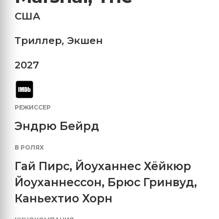
США
Триллер
,
Экшен
2027
РЕЖИССЕР
Эндрю Бейрд
В РОЛЯХ
Гай Пирс
,
Йоуханнес Хёйкюр
Йоуханнессон
,
Брюс Гринвуд
,
Каньехтио Хорн