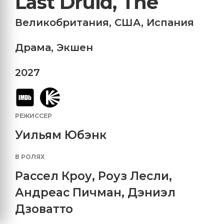
Last Druid, The
Великобритания
,
США
,
Испания
Драма
,
Экшен
2027
РЕЖИССЕР
Уильям Юбэнк
В РОЛЯХ
Рассел Кроу
,
Роуз Лесли
,
Андреас Пичман
,
Дэниэл
Дзоватто