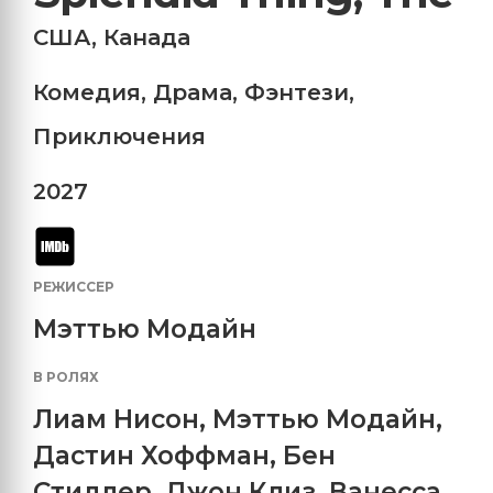
США
,
Канада
Комедия
,
Драма
,
Фэнтези
,
Приключения
2027
РЕЖИССЕР
Мэттью Модайн
В РОЛЯХ
Лиам Нисон
,
Мэттью Модайн
,
Дастин Хоффман
,
Бен
Стиллер
,
Джон Клиз
,
Ванесса