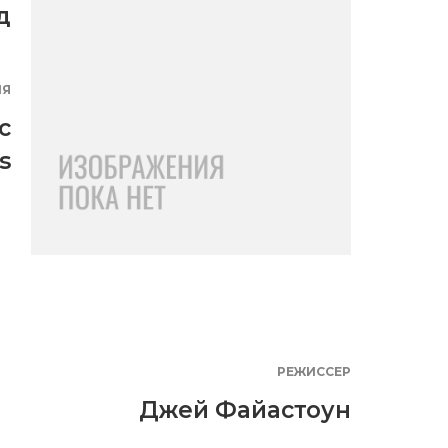
д
ИЯ
c
s
РЕЖИССЕР
Джей Файастоун