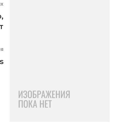
ЯХ
о
,
т
ИЯ
s