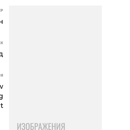
ЕР
н
ЯХ
д
ИЯ
w
g
t