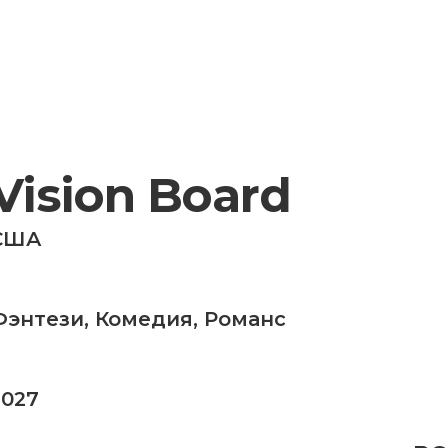
Vision Board
США
Фэнтези
,
Комедия
,
Романс
2027