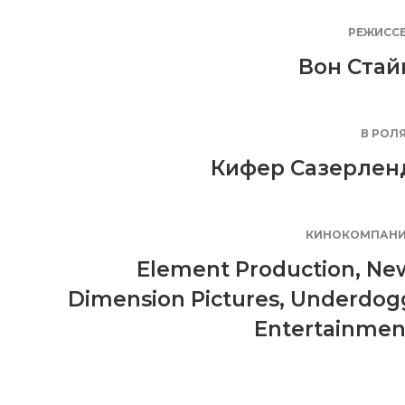
РЕЖИСС
Вон Стай
В РОЛ
Кифер Сазерлен
КИНОКОМПАН
Element Production
,
Ne
Dimension Pictures
,
Underdog
Entertainmen