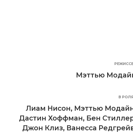
РЕЖИСС
Мэттью Модай
В РОЛ
Лиам Нисон
,
Мэттью Модай
Дастин Хоффман
,
Бен Стилле
Джон Клиз
,
Ванесса Редгрей