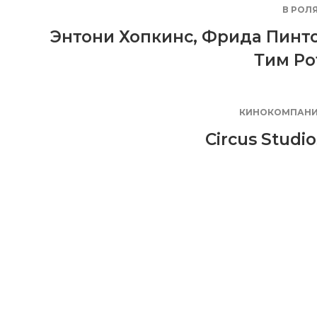
В РОЛ
Энтони Хопкинс
,
Фрида Пинт
Тим Ро
КИНОКОМПАН
Circus Studio