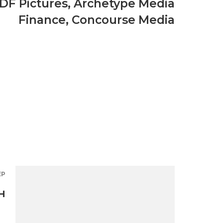
DF Pictures
,
Archetype Media
Finance
,
Concourse Media
ЕР
н