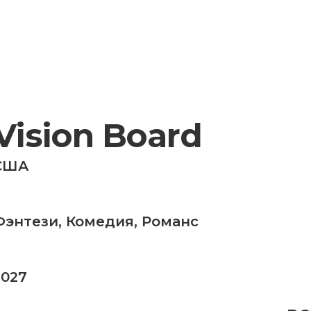
Vision Board
США
Фэнтези
,
Комедия
,
Романс
2027