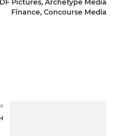
DF Pictures
,
Archetype Media
Finance
,
Concourse Media
ЕР
н