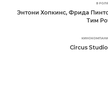
В РОЛ
Энтони Хопкинс
,
Фрида Пинт
Тим Ро
КИНОКОМПАН
Circus Studio