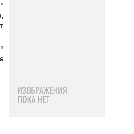
ЯХ
о
,
т
ИЯ
s