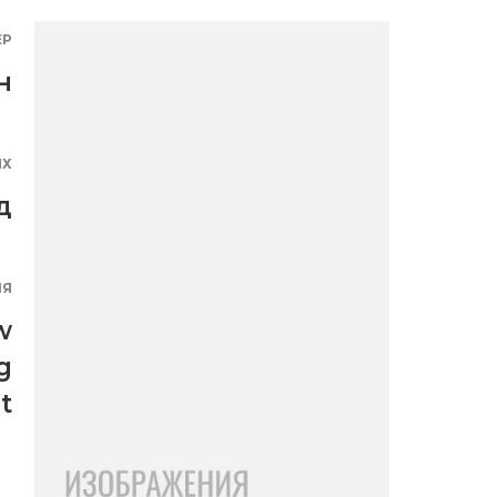
ЕР
н
ЯХ
д
ИЯ
w
g
t