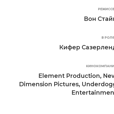
РЕЖИСС
Вон Стай
В РОЛ
Кифер Сазерлен
КИНОКОМПАН
Element Production
,
Ne
Dimension Pictures
,
Underdog
Entertainmen