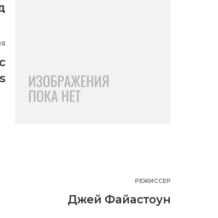
д
ИЯ
c
s
РЕЖИССЕР
Джей Файастоун