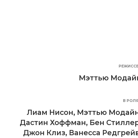
РЕЖИСС
Мэттью Модай
В РОЛ
Лиам Нисон
,
Мэттью Модай
Дастин Хоффман
,
Бен Стилле
Джон Клиз
,
Ванесса Редгрей