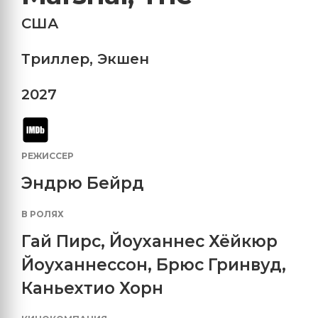
США
Триллер
,
Экшен
2027
РЕЖИССЕР
Эндрю Бейрд
В РОЛЯХ
Гай Пирс
,
Йоуханнес Хёйкюр
Йоуханнессон
,
Брюс Гринвуд
,
Каньехтио Хорн