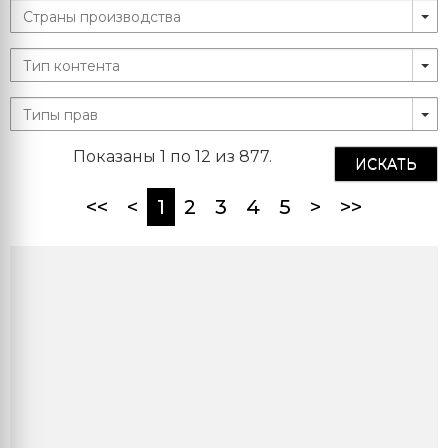
Показаны 1 по 12 из 877.
ИСКАТЬ
(current)
<<
<
1
2
3
4
5
>
>>