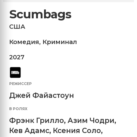
Scumbags
США
Комедия
,
Криминал
2027
РЕЖИССЕР
Джей Файастоун
В РОЛЯХ
Фрэнк Грилло
,
Азим Чодри
,
Кев Адамс
,
Ксения Соло
,