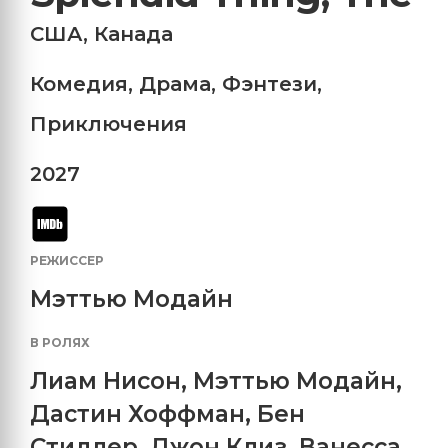
США
,
Канада
Комедия
,
Драма
,
Фэнтези
,
Приключения
2027
РЕЖИССЕР
Мэттью Модайн
В РОЛЯХ
Лиам Нисон
,
Мэттью Модайн
,
Дастин Хоффман
,
Бен
Стиллер
,
Джон Клиз
,
Ванесса