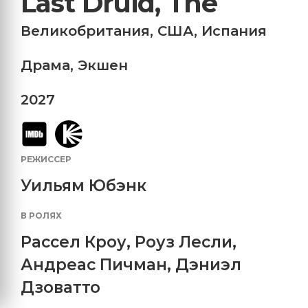
Last Druid, The
Великобритания
,
США
,
Испания
Драма
,
Экшен
2027
РЕЖИССЕР
Уильям Юбэнк
В РОЛЯХ
Рассел Кроу
,
Роуз Лесли
,
Андреас Пичман
,
Дэниэл
Дзоватто