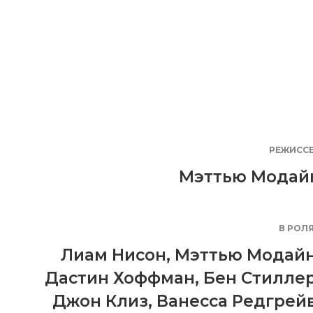
РЕЖИСС
Мэттью Модай
В РОЛ
Лиам Нисон
,
Мэттью Модай
Дастин Хоффман
,
Бен Стилле
Джон Клиз
,
Ванесса Редгрей