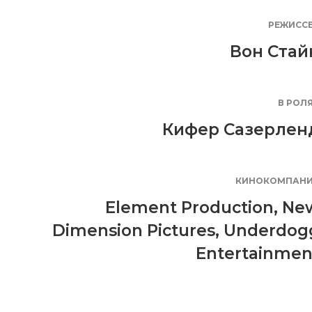
РЕЖИСС
Вон Стай
В РОЛ
Кифер Сазерлен
КИНОКОМПАН
Element Production
,
Ne
Dimension Pictures
,
Underdog
Entertainmen