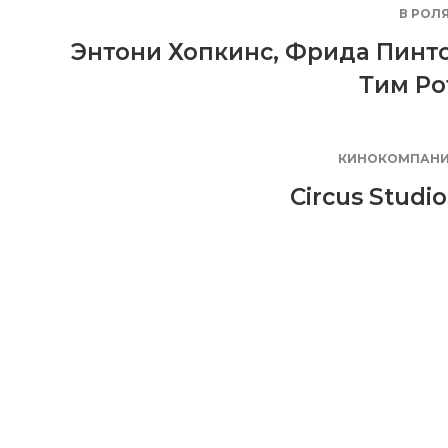
В РОЛ
Энтони Хопкинс
,
Фрида Пинт
Тим Ро
КИНОКОМПАН
Circus Studio