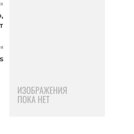
ЯХ
о
,
т
ИЯ
s