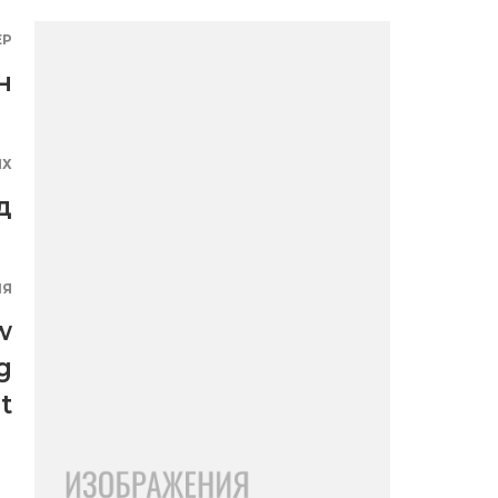
ЕР
н
ЯХ
д
ИЯ
w
g
t