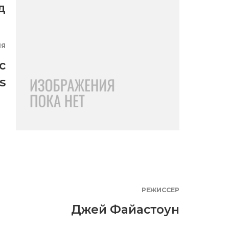
д
ИЯ
c
s
РЕЖИССЕР
Джей Файастоун