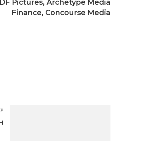
DF Pictures
,
Archetype Media
Finance
,
Concourse Media
ЕР
н