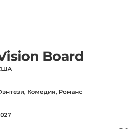
Vision Board
США
Фэнтези
,
Комедия
,
Романс
2027