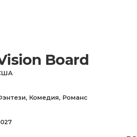
Vision Board
США
Фэнтези
,
Комедия
,
Романс
2027