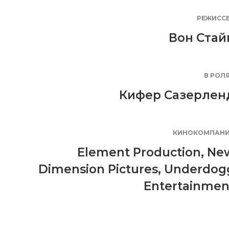
РЕЖИСС
Вон Стай
В РОЛ
Кифер Сазерлен
КИНОКОМПАН
Element Production
,
Ne
Dimension Pictures
,
Underdog
Entertainmen