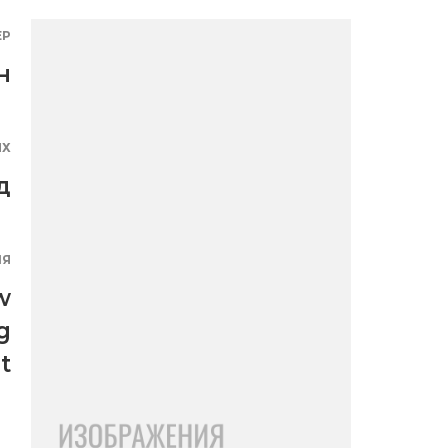
ЕР
н
ЯХ
д
ИЯ
w
g
t