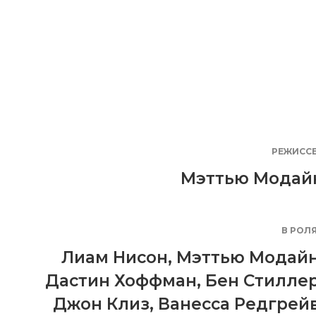
РЕЖИСС
Мэттью Модай
В РОЛ
Лиам Нисон
,
Мэттью Модай
Дастин Хоффман
,
Бен Стилле
Джон Клиз
,
Ванесса Редгрей