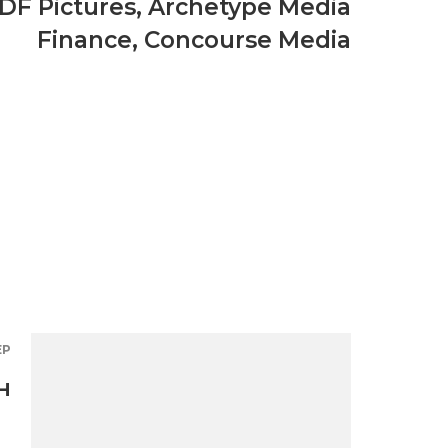
DF Pictures
,
Archetype Media
Finance
,
Concourse Media
ЕР
н