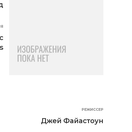
д
ИЯ
c
s
РЕЖИССЕР
Джей Файастоун