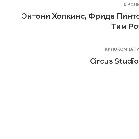
В РОЛ
Энтони Хопкинс
,
Фрида Пинт
Тим Ро
КИНОКОМПАН
Circus Studio