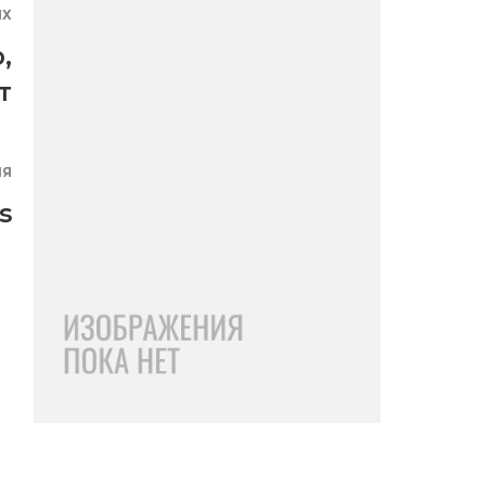
ЯХ
о
,
т
ИЯ
s