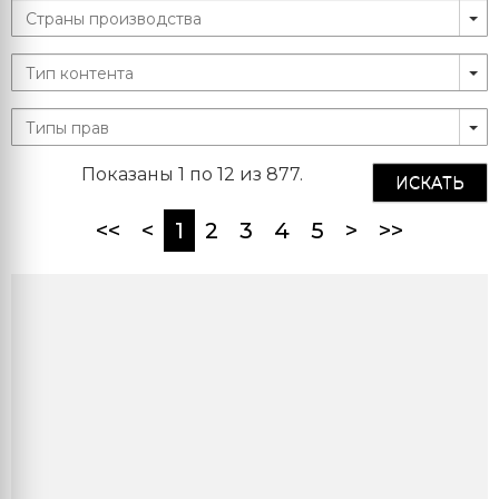
Показаны 1 по 12 из 877.
ИСКАТЬ
(current)
<<
<
1
2
3
4
5
>
>>