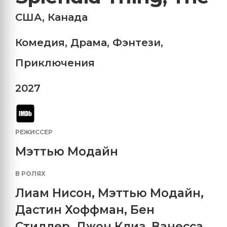
США
,
Канада
Комедия
,
Драма
,
Фэнтези
,
Приключения
2027
РЕЖИССЕР
Мэттью Модайн
В РОЛЯХ
Лиам Нисон
,
Мэттью Модайн
,
Дастин Хоффман
,
Бен
Стиллер
,
Джон Клиз
,
Ванесса