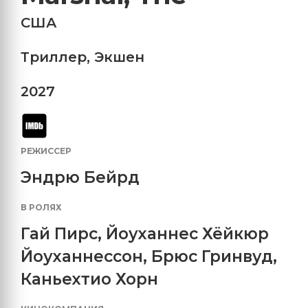
США
Триллер
,
Экшен
2027
РЕЖИССЕР
Эндрю Бейрд
В РОЛЯХ
Гай Пирс
,
Йоуханнес Хёйкюр
Йоуханнессон
,
Брюс Гринвуд
,
Каньехтио Хорн