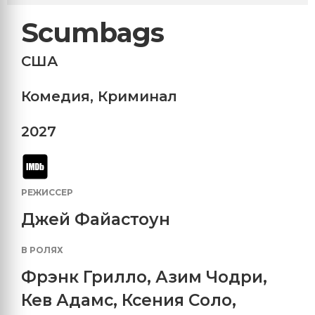
Scumbags
США
Комедия
,
Криминал
2027
РЕЖИССЕР
Джей Файастоун
В РОЛЯХ
Фрэнк Грилло
,
Азим Чодри
,
Кев Адамс
,
Ксения Соло
,