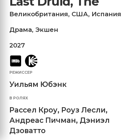
Last Druid, The
Великобритания
,
США
,
Испания
Драма
,
Экшен
2027
РЕЖИССЕР
Уильям Юбэнк
В РОЛЯХ
Рассел Кроу
,
Роуз Лесли
,
Андреас Пичман
,
Дэниэл
Дзоватто