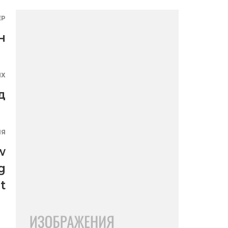
ЕР
н
ЯХ
д
ИЯ
w
g
t