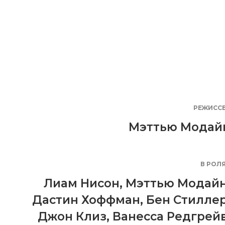
РЕЖИСС
Мэттью Модай
В РОЛ
Лиам Нисон
,
Мэттью Модай
Дастин Хоффман
,
Бен Стилле
Джон Клиз
,
Ванесса Редгрей