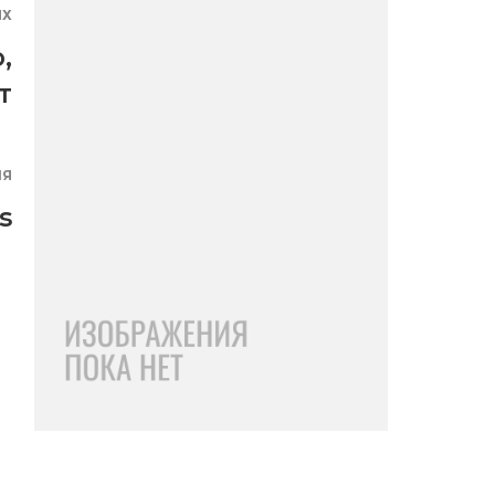
ЯХ
о
,
т
ИЯ
s