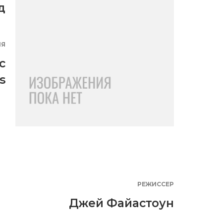
д
ИЯ
c
s
РЕЖИССЕР
Джей Файастоун