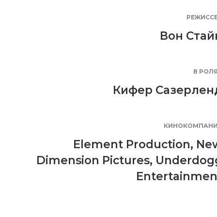
РЕЖИСС
Вон Стай
В РОЛ
Кифер Сазерлен
КИНОКОМПАН
Element Production
,
Ne
Dimension Pictures
,
Underdog
Entertainmen