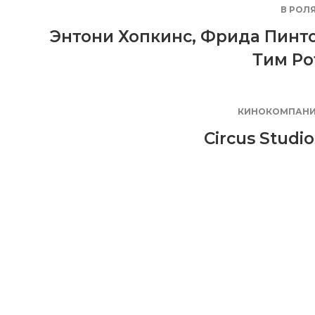
В РОЛ
Энтони Хопкинс
,
Фрида Пинт
Тим Ро
КИНОКОМПАН
Circus Studio