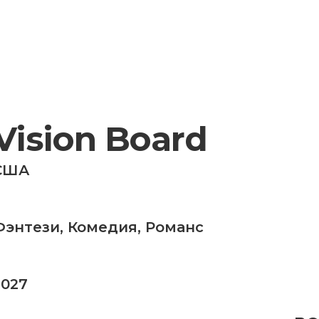
Vision Board
США
Фэнтези
,
Комедия
,
Романс
2027