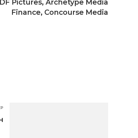
DF Pictures
,
Archetype Media
Finance
,
Concourse Media
ЕР
н