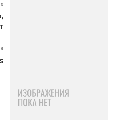
ЯХ
о
,
т
ИЯ
s