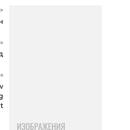
ЕР
н
ЯХ
д
ИЯ
w
g
t