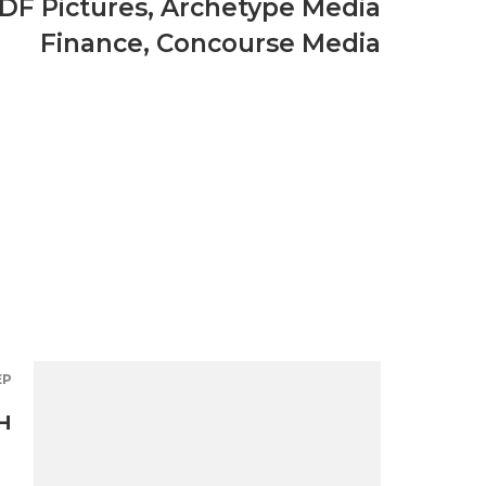
DF Pictures
,
Archetype Media
Finance
,
Concourse Media
ЕР
н