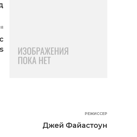
д
ИЯ
c
s
РЕЖИССЕР
Джей Файастоун