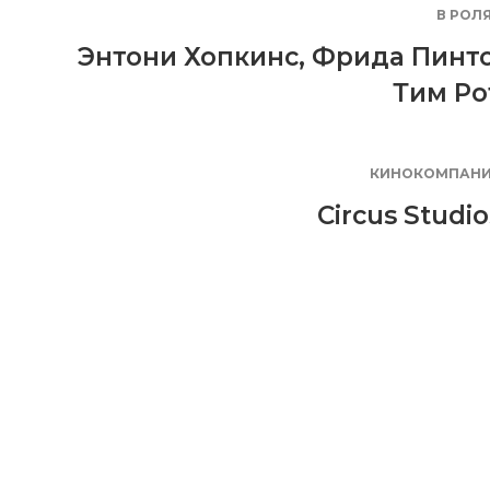
В РОЛ
Энтони Хопкинс
,
Фрида Пинт
Тим Ро
КИНОКОМПАН
Circus Studio