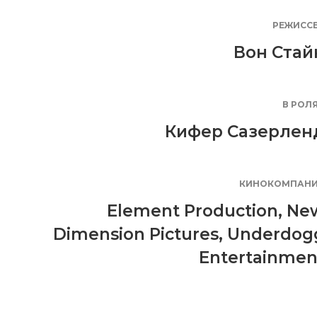
РЕЖИСС
Вон Стай
В РОЛ
Кифер Сазерлен
КИНОКОМПАН
Element Production
,
Ne
Dimension Pictures
,
Underdog
Entertainmen