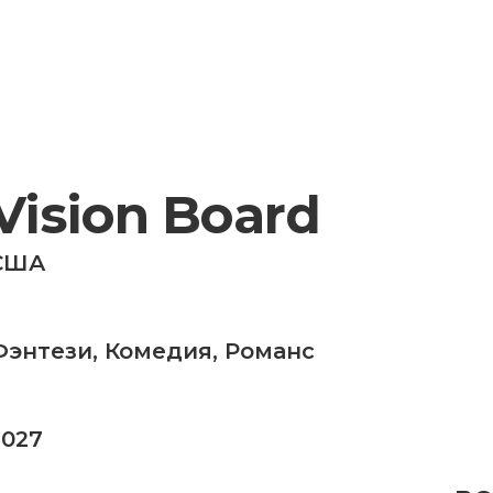
Vision Board
США
Фэнтези
,
Комедия
,
Романс
2027