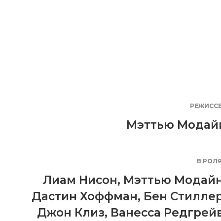
РЕЖИСС
Мэттью Модай
В РОЛ
Лиам Нисон
,
Мэттью Модай
Дастин Хоффман
,
Бен Стилле
Джон Клиз
,
Ванесса Редгрей