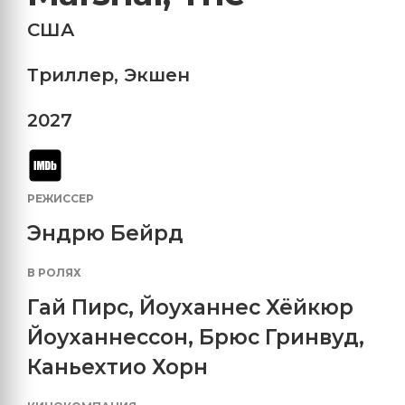
США
Триллер
,
Экшен
2027
РЕЖИССЕР
Эндрю Бейрд
В РОЛЯХ
Гай Пирс
,
Йоуханнес Хёйкюр
Йоуханнессон
,
Брюс Гринвуд
,
Каньехтио Хорн