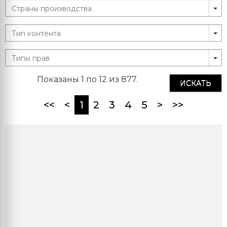
Показаны 1 по 12 из 877.
ИСКАТЬ
(current)
<<
<
1
2
3
4
5
>
>>