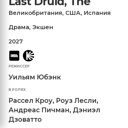
Last Druid, The
Великобритания
,
США
,
Испания
Драма
,
Экшен
2027
РЕЖИССЕР
Уильям Юбэнк
В РОЛЯХ
Рассел Кроу
,
Роуз Лесли
,
Андреас Пичман
,
Дэниэл
Дзоватто