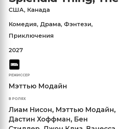
США
,
Канада
Комедия
,
Драма
,
Фэнтези
,
Приключения
2027
РЕЖИССЕР
Мэттью Модайн
В РОЛЯХ
Лиам Нисон
,
Мэттью Модайн
,
Дастин Хоффман
,
Бен
Стиллер
,
Джон Клиз
,
Ванесса