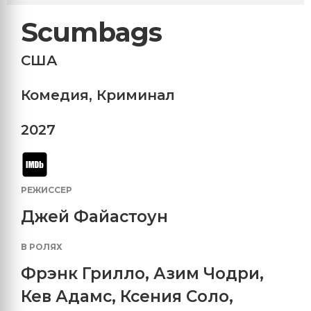
Scumbags
США
Комедия
,
Криминал
2027
РЕЖИССЕР
Джей Файастоун
В РОЛЯХ
Фрэнк Грилло
,
Азим Чодри
,
Кев Адамс
,
Ксения Соло
,