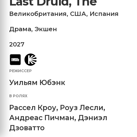
Last Druid, The
Великобритания
,
США
,
Испания
Драма
,
Экшен
2027
РЕЖИССЕР
Уильям Юбэнк
В РОЛЯХ
Рассел Кроу
,
Роуз Лесли
,
Андреас Пичман
,
Дэниэл
Дзоватто