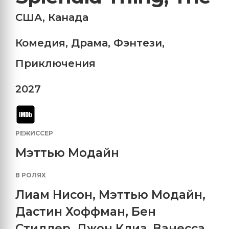
США
,
Канада
Комедия
,
Драма
,
Фэнтези
,
Приключения
2027
РЕЖИССЕР
Мэттью Модайн
В РОЛЯХ
Лиам Нисон
,
Мэттью Модайн
,
Дастин Хоффман
,
Бен
Стиллер
,
Джон Клиз
,
Ванесса