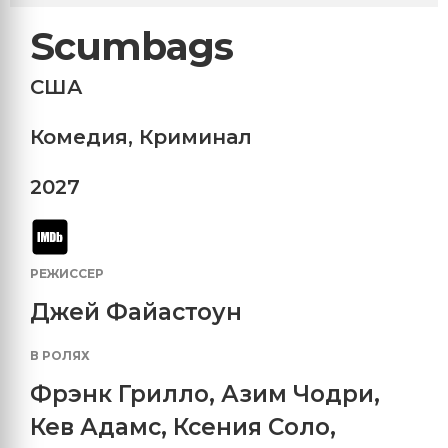
Scumbags
США
Комедия
,
Криминал
2027
РЕЖИССЕР
Джей Файастоун
В РОЛЯХ
Фрэнк Грилло
,
Азим Чодри
,
Кев Адамс
,
Ксения Соло
,