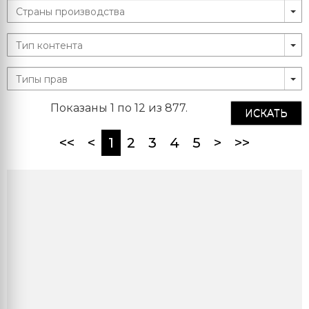
Показаны 1 по 12 из 877.
ИСКАТЬ
(current)
<<
<
1
2
3
4
5
>
>>