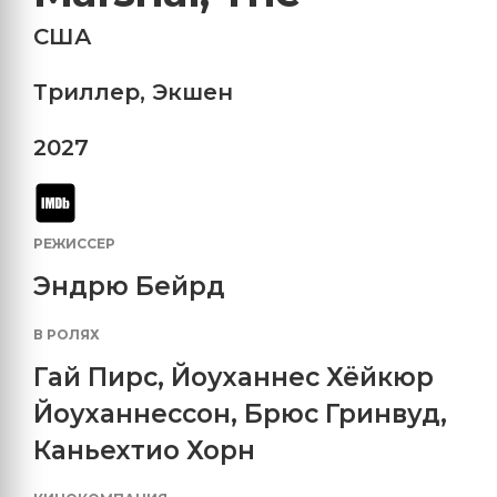
США
Триллер
,
Экшен
2027
РЕЖИССЕР
Эндрю Бейрд
В РОЛЯХ
Гай Пирс
,
Йоуханнес Хёйкюр
Йоуханнессон
,
Брюс Гринвуд
,
Каньехтио Хорн