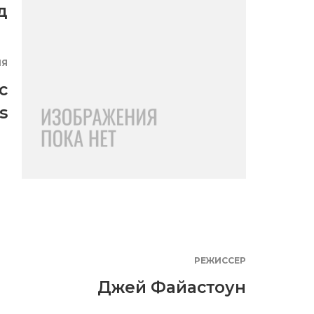
д
ИЯ
c
s
РЕЖИССЕР
Джей Файастоун