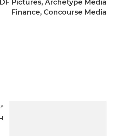
DF Pictures
,
Archetype Media
Finance
,
Concourse Media
ЕР
н