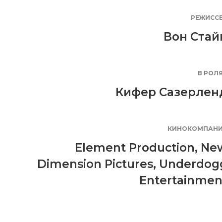
РЕЖИСС
Вон Стай
В РОЛ
Кифер Сазерлен
КИНОКОМПАН
Element Production
,
Ne
Dimension Pictures
,
Underdog
Entertainmen