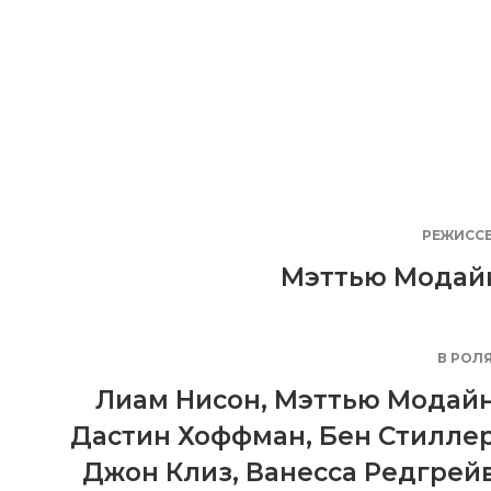
РЕЖИСС
Мэттью Модай
В РОЛ
Лиам Нисон
,
Мэттью Модай
Дастин Хоффман
,
Бен Стилле
Джон Клиз
,
Ванесса Редгрей