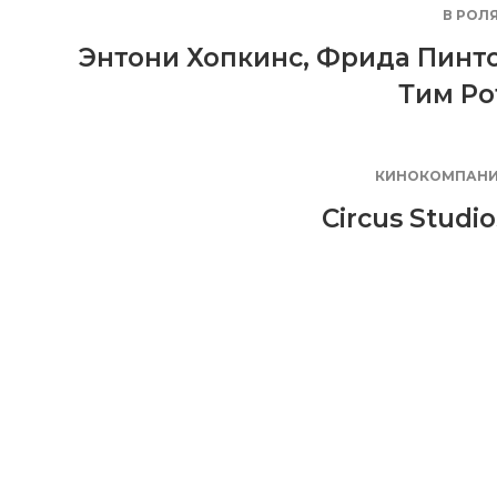
В РОЛ
Энтони Хопкинс
,
Фрида Пинт
Тим Ро
КИНОКОМПАН
Circus Studio