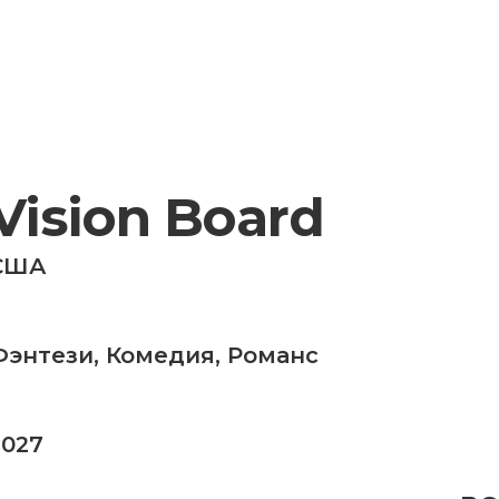
Vision Board
США
Фэнтези
,
Комедия
,
Романс
2027