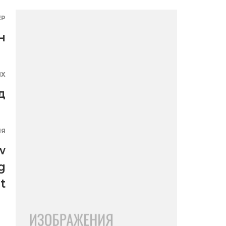
ЕР
н
ЯХ
д
ИЯ
w
g
t