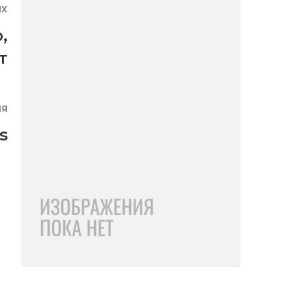
ЯХ
о
,
т
ИЯ
s