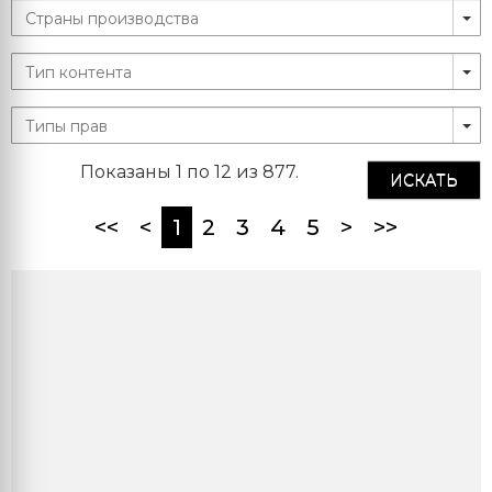
Показаны 1 по 12 из 877.
ИСКАТЬ
(current)
<<
<
1
2
3
4
5
>
>>