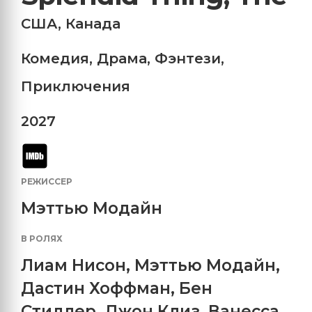
США
,
Канада
Комедия
,
Драма
,
Фэнтези
,
Приключения
2027
РЕЖИССЕР
Мэттью Модайн
В РОЛЯХ
Лиам Нисон
,
Мэттью Модайн
,
Дастин Хоффман
,
Бен
Стиллер
,
Джон Клиз
,
Ванесса