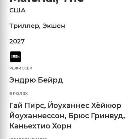
США
Триллер
,
Экшен
2027
РЕЖИССЕР
Эндрю Бейрд
В РОЛЯХ
Гай Пирс
,
Йоуханнес Хёйкюр
Йоуханнессон
,
Брюс Гринвуд
,
Каньехтио Хорн