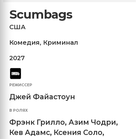
Scumbags
США
Комедия
,
Криминал
2027
РЕЖИССЕР
Джей Файастоун
В РОЛЯХ
Фрэнк Грилло
,
Азим Чодри
,
Кев Адамс
,
Ксения Соло
,