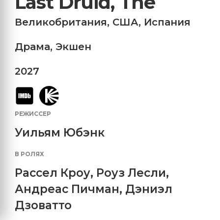
Last Druid, The
Великобритания
,
США
,
Испания
Драма
,
Экшен
2027
РЕЖИССЕР
Уильям Юбэнк
В РОЛЯХ
Рассел Кроу
,
Роуз Лесли
,
Андреас Пичман
,
Дэниэл
Дзоватто