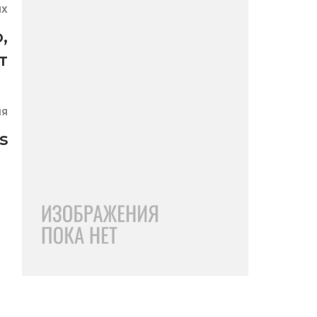
ЯХ
о
,
т
ИЯ
s