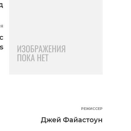
д
ИЯ
c
s
РЕЖИССЕР
Джей Файастоун