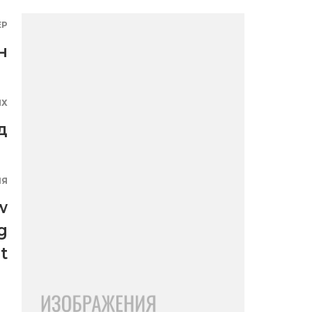
ЕР
н
ЯХ
д
ИЯ
w
g
t