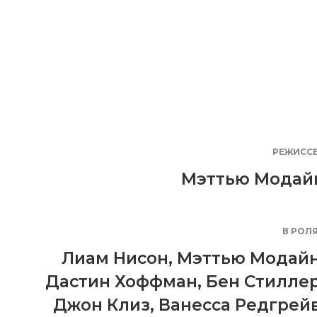
РЕЖИСС
Мэттью Модай
В РОЛ
Лиам Нисон
,
Мэттью Модай
Дастин Хоффман
,
Бен Стилле
Джон Клиз
,
Ванесса Редгрей