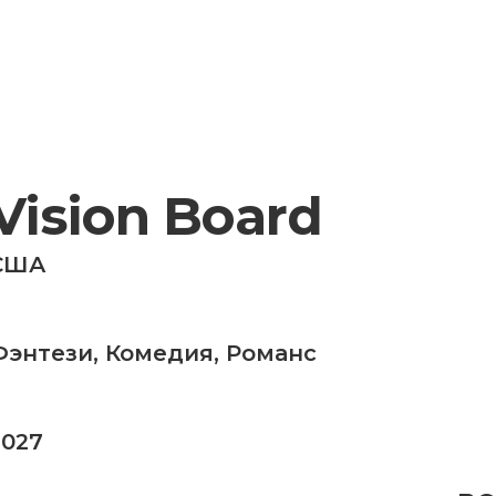
Vision Board
США
Фэнтези
,
Комедия
,
Романс
2027