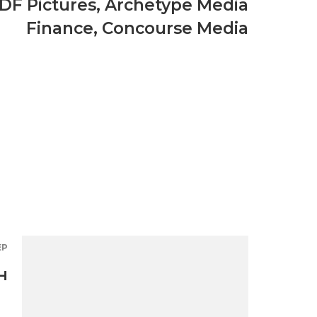
DF Pictures
,
Archetype Media
Finance
,
Concourse Media
ЕР
н