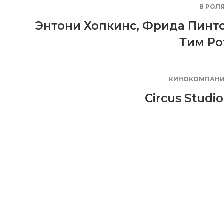
В РОЛ
Энтони Хопкинс
,
Фрида Пинт
Тим Ро
КИНОКОМПАН
Circus Studio