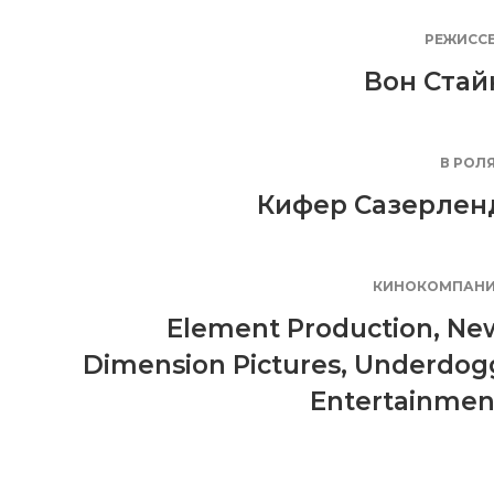
РЕЖИСС
Вон Стай
В РОЛ
Кифер Сазерлен
КИНОКОМПАН
Element Production
,
Ne
Dimension Pictures
,
Underdog
Entertainmen