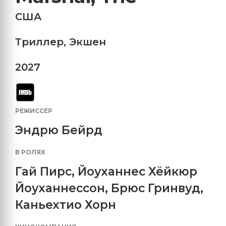
США
Триллер
,
Экшен
2027
РЕЖИССЕР
Эндрю Бейрд
В РОЛЯХ
Гай Пирс
,
Йоуханнес Хёйкюр
Йоуханнессон
,
Брюс Гринвуд
,
Каньехтио Хорн