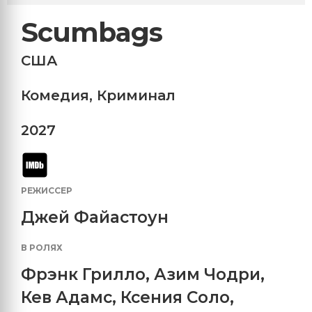
Scumbags
США
Комедия
,
Криминал
2027
РЕЖИССЕР
Джей Файастоун
В РОЛЯХ
Фрэнк Грилло
,
Азим Чодри
,
Кев Адамс
,
Ксения Соло
,