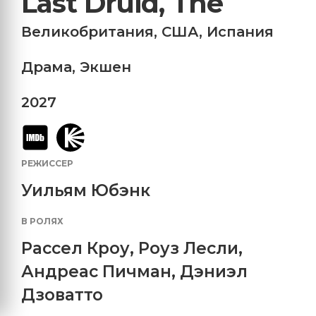
Last Druid, The
Великобритания
,
США
,
Испания
Драма
,
Экшен
2027
РЕЖИССЕР
Уильям Юбэнк
В РОЛЯХ
Рассел Кроу
,
Роуз Лесли
,
Андреас Пичман
,
Дэниэл
Дзоватто