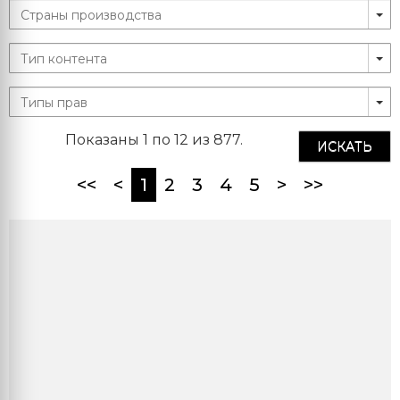
Показаны 1 по 12 из 877.
ИСКАТЬ
(current)
<<
<
1
2
3
4
5
>
>>