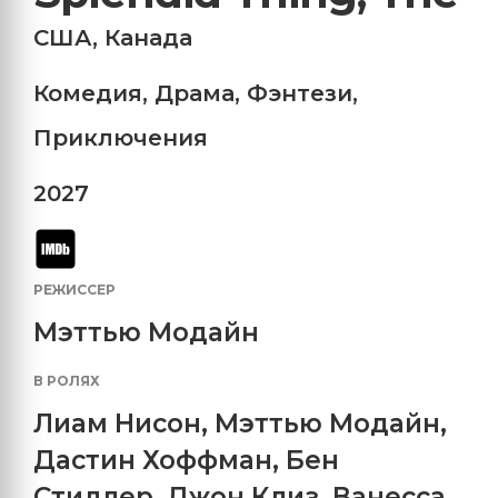
США
,
Канада
Комедия
,
Драма
,
Фэнтези
,
Приключения
2027
РЕЖИССЕР
Мэттью Модайн
В РОЛЯХ
Лиам Нисон
,
Мэттью Модайн
,
Дастин Хоффман
,
Бен
Стиллер
,
Джон Клиз
,
Ванесса