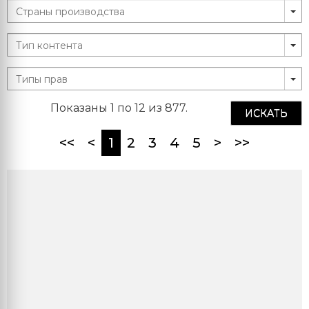
Показаны 1 по 12 из 877.
ИСКАТЬ
(current)
<<
<
1
2
3
4
5
>
>>