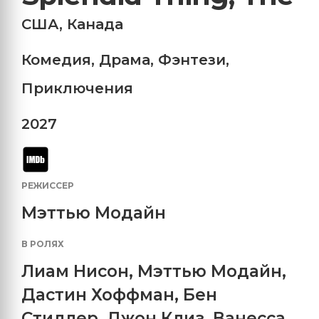
США
,
Канада
Комедия
,
Драма
,
Фэнтези
,
Приключения
2027
РЕЖИССЕР
Мэттью Модайн
В РОЛЯХ
Лиам Нисон
,
Мэттью Модайн
,
Дастин Хоффман
,
Бен
Стиллер
,
Джон Клиз
,
Ванесса