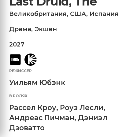
Last Druid, The
Великобритания
,
США
,
Испания
Драма
,
Экшен
2027
РЕЖИССЕР
Уильям Юбэнк
В РОЛЯХ
Рассел Кроу
,
Роуз Лесли
,
Андреас Пичман
,
Дэниэл
Дзоватто