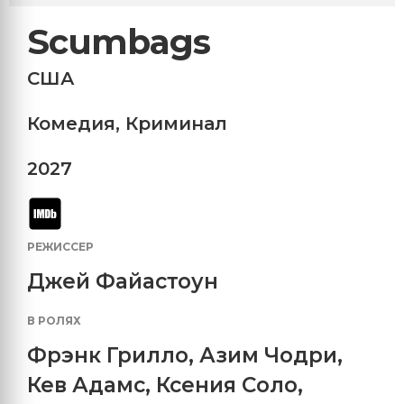
Scumbags
США
Комедия
,
Криминал
2027
РЕЖИССЕР
Джей Файастоун
В РОЛЯХ
Фрэнк Грилло
,
Азим Чодри
,
Кев Адамс
,
Ксения Соло
,