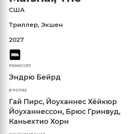
США
Триллер
,
Экшен
2027
РЕЖИССЕР
Эндрю Бейрд
В РОЛЯХ
Гай Пирс
,
Йоуханнес Хёйкюр
Йоуханнессон
,
Брюс Гринвуд
,
Каньехтио Хорн