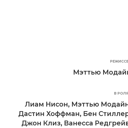
РЕЖИСС
Мэттью Модай
В РОЛ
Лиам Нисон
,
Мэттью Модай
Дастин Хоффман
,
Бен Стилле
Джон Клиз
,
Ванесса Редгрей