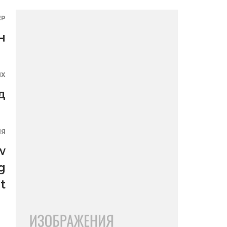
ЕР
н
ЯХ
д
ИЯ
w
g
t