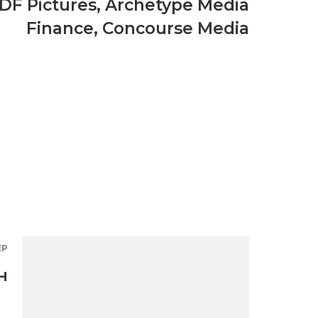
DF Pictures
,
Archetype Media
Finance
,
Concourse Media
ЕР
н