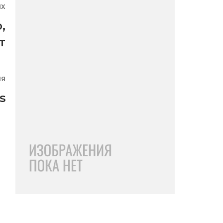
ЯХ
о
,
т
ИЯ
s