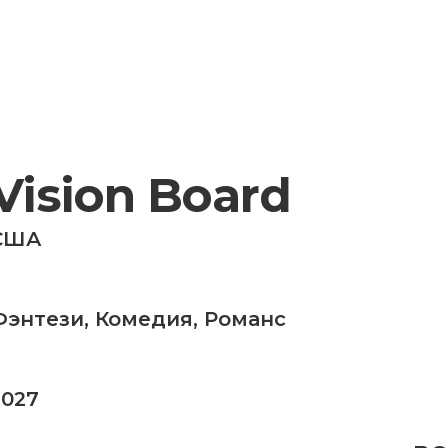
Vision Board
США
Фэнтези
,
Комедия
,
Романс
2027