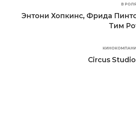
В РОЛ
Энтони Хопкинс
,
Фрида Пинт
Тим Ро
КИНОКОМПАН
Circus Studio