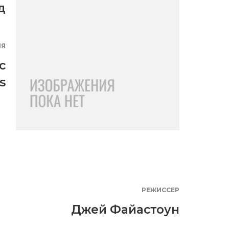
д
ИЯ
c
s
РЕЖИССЕР
Джей Файастоун