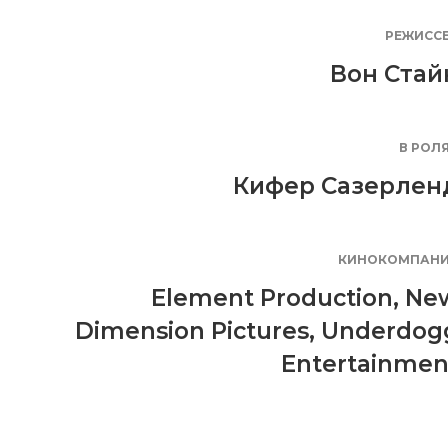
РЕЖИСС
Вон Стай
В РОЛ
Кифер Сазерлен
КИНОКОМПАН
Element Production
,
Ne
Dimension Pictures
,
Underdog
Entertainmen