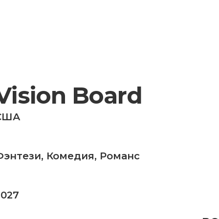
Vision Board
США
Фэнтези
,
Комедия
,
Романс
2027