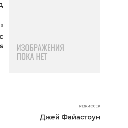
д
ИЯ
c
s
РЕЖИССЕР
Джей Файастоун