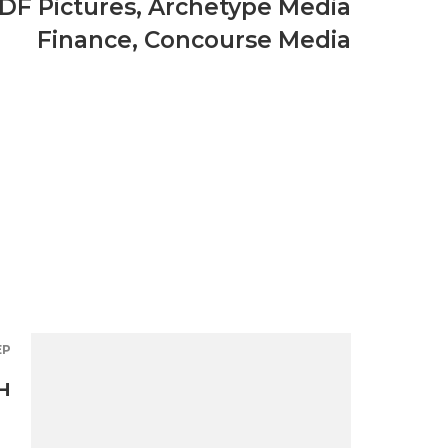
DF Pictures
,
Archetype Media
Finance
,
Concourse Media
ЕР
н