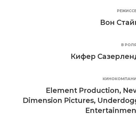
РЕЖИСС
Вон Стай
В РОЛ
Кифер Сазерлен
КИНОКОМПАН
Element Production
,
Ne
Dimension Pictures
,
Underdog
Entertainmen