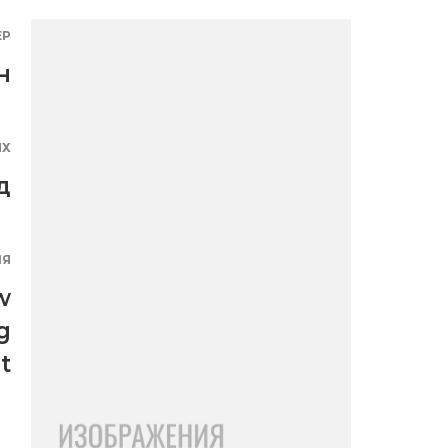
ЕР
н
ЯХ
д
ИЯ
w
g
t