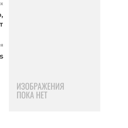
ЯХ
о
,
т
ИЯ
s