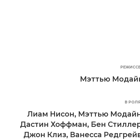
РЕЖИСС
Мэттью Модай
В РОЛ
Лиам Нисон
,
Мэттью Модай
Дастин Хоффман
,
Бен Стилле
Джон Клиз
,
Ванесса Редгрей