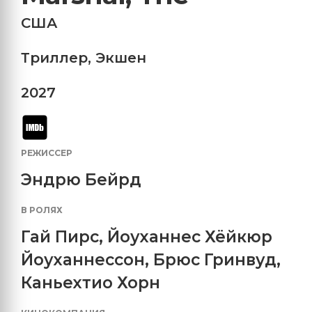
США
Триллер
,
Экшен
2027
РЕЖИССЕР
Эндрю Бейрд
В РОЛЯХ
Гай Пирс
,
Йоуханнес Хёйкюр
Йоуханнессон
,
Брюс Гринвуд
,
Каньехтио Хорн