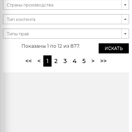
Показаны 1 по 12 из 877.
ИСКАТЬ
(current)
<<
<
1
2
3
4
5
>
>>