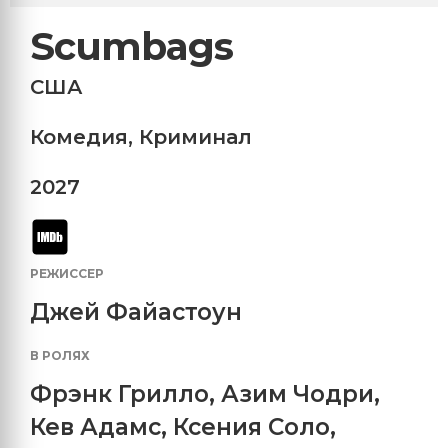
Scumbags
США
Комедия
,
Криминал
2027
РЕЖИССЕР
Джей Файастоун
В РОЛЯХ
Фрэнк Грилло
,
Азим Чодри
,
Кев Адамс
,
Ксения Соло
,