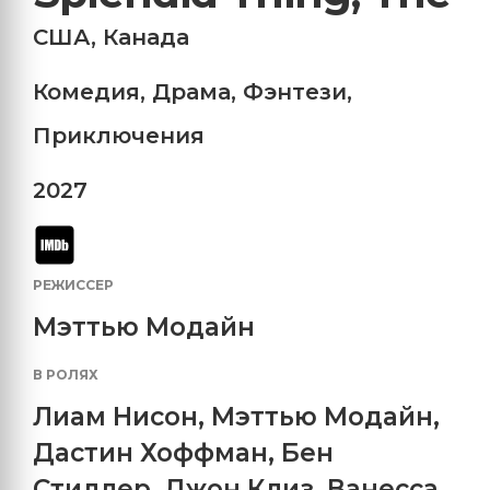
США
,
Канада
Комедия
,
Драма
,
Фэнтези
,
Приключения
2027
РЕЖИССЕР
Мэттью Модайн
В РОЛЯХ
Лиам Нисон
,
Мэттью Модайн
,
Дастин Хоффман
,
Бен
Стиллер
,
Джон Клиз
,
Ванесса