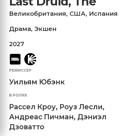
Last Druid, The
Великобритания
,
США
,
Испания
Драма
,
Экшен
2027
РЕЖИССЕР
Уильям Юбэнк
В РОЛЯХ
Рассел Кроу
,
Роуз Лесли
,
Андреас Пичман
,
Дэниэл
Дзоватто