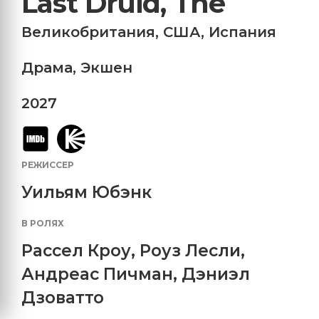
Last Druid, The
Великобритания
,
США
,
Испания
Драма
,
Экшен
2027
РЕЖИССЕР
Уильям Юбэнк
В РОЛЯХ
Рассел Кроу
,
Роуз Лесли
,
Андреас Пичман
,
Дэниэл
Дзоватто