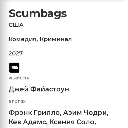
Scumbags
США
Комедия
,
Криминал
2027
РЕЖИССЕР
Джей Файастоун
В РОЛЯХ
Фрэнк Грилло
,
Азим Чодри
,
Кев Адамс
,
Ксения Соло
,