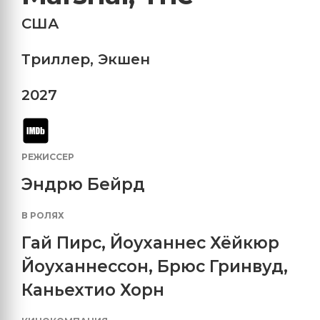
США
Триллер
,
Экшен
2027
РЕЖИССЕР
Эндрю Бейрд
В РОЛЯХ
Гай Пирс
,
Йоуханнес Хёйкюр
Йоуханнессон
,
Брюс Гринвуд
,
Каньехтио Хорн