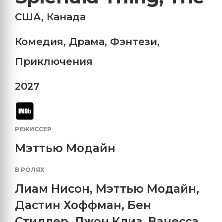
США
,
Канада
Комедия
,
Драма
,
Фэнтези
,
Приключения
2027
РЕЖИССЕР
Мэттью Модайн
В РОЛЯХ
Лиам Нисон
,
Мэттью Модайн
,
Дастин Хоффман
,
Бен
Стиллер
,
Джон Клиз
,
Ванесса