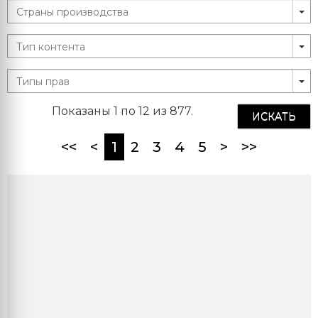
Показаны 1 по 12 из 877.
ИСКАТЬ
(current)
<<
<
1
2
3
4
5
>
>>