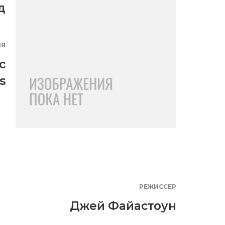
д
ИЯ
c
s
РЕЖИССЕР
Джей Файастоун