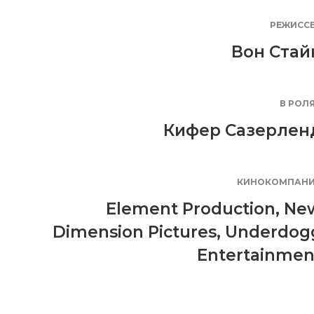
РЕЖИСС
Вон Стай
В РОЛ
Кифер Сазерлен
КИНОКОМПАН
Element Production
,
Ne
Dimension Pictures
,
Underdog
Entertainmen