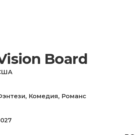
Vision Board
США
Фэнтези
,
Комедия
,
Романс
2027