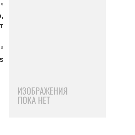
ЯХ
о
,
т
ИЯ
s