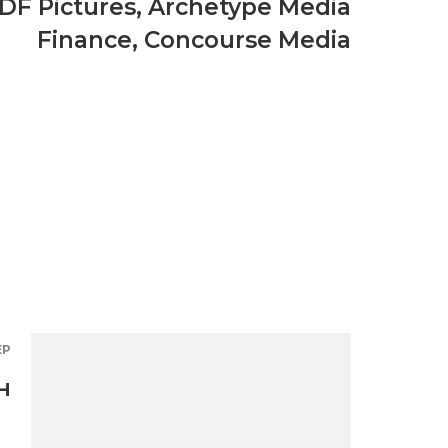
DF Pictures
,
Archetype Media
Finance
,
Concourse Media
ЕР
н