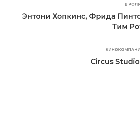
В РОЛ
Энтони Хопкинс
,
Фрида Пинт
Тим Ро
КИНОКОМПАН
Circus Studio