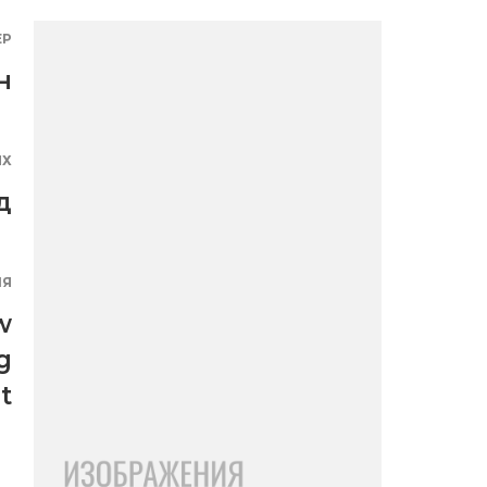
ЕР
н
ЯХ
д
ИЯ
w
g
t