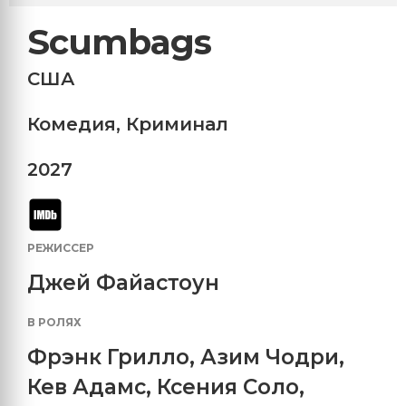
Scumbags
США
Комедия
,
Криминал
2027
РЕЖИССЕР
Джей Файастоун
В РОЛЯХ
Фрэнк Грилло
,
Азим Чодри
,
Кев Адамс
,
Ксения Соло
,