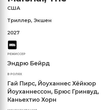
США
Триллер
,
Экшен
2027
РЕЖИССЕР
Эндрю Бейрд
В РОЛЯХ
Гай Пирс
,
Йоуханнес Хёйкюр
Йоуханнессон
,
Брюс Гринвуд
,
Каньехтио Хорн