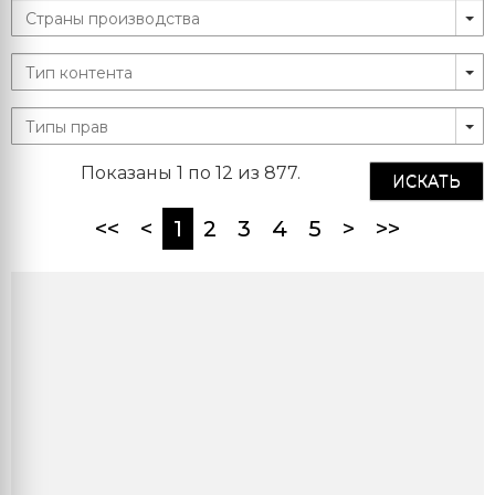
Показаны 1 по 12 из 877.
ИСКАТЬ
(current)
<<
<
1
2
3
4
5
>
>>