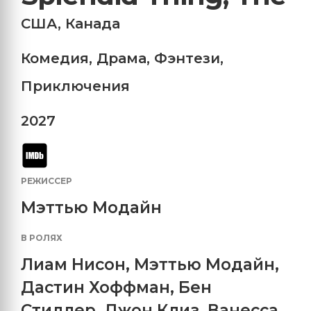
США
,
Канада
Комедия
,
Драма
,
Фэнтези
,
Приключения
2027
РЕЖИССЕР
Мэттью Модайн
В РОЛЯХ
Лиам Нисон
,
Мэттью Модайн
,
Дастин Хоффман
,
Бен
Стиллер
,
Джон Клиз
,
Ванесса