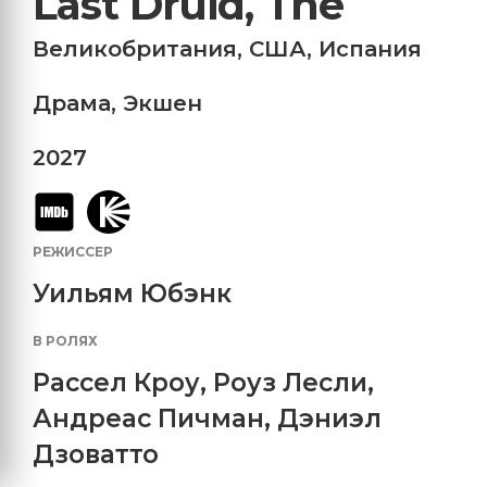
Last Druid, The
Великобритания
,
США
,
Испания
Драма
,
Экшен
2027
РЕЖИССЕР
Уильям Юбэнк
В РОЛЯХ
Рассел Кроу
,
Роуз Лесли
,
Андреас Пичман
,
Дэниэл
Дзоватто