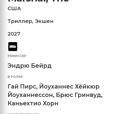
США
Триллер
,
Экшен
2027
РЕЖИССЕР
Эндрю Бейрд
В РОЛЯХ
Гай Пирс
,
Йоуханнес Хёйкюр
Йоуханнессон
,
Брюс Гринвуд
,
Каньехтио Хорн