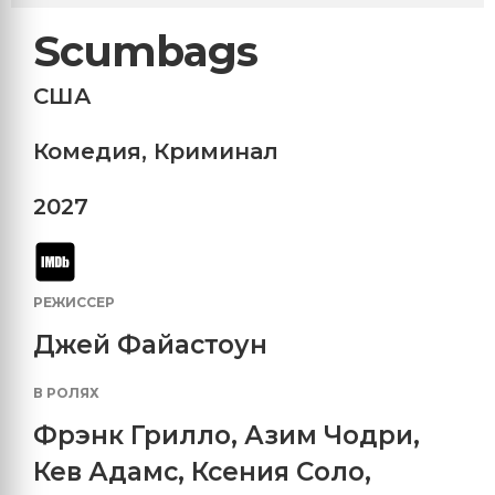
Scumbags
США
Комедия
,
Криминал
2027
РЕЖИССЕР
Джей Файастоун
В РОЛЯХ
Фрэнк Грилло
,
Азим Чодри
,
Кев Адамс
,
Ксения Соло
,