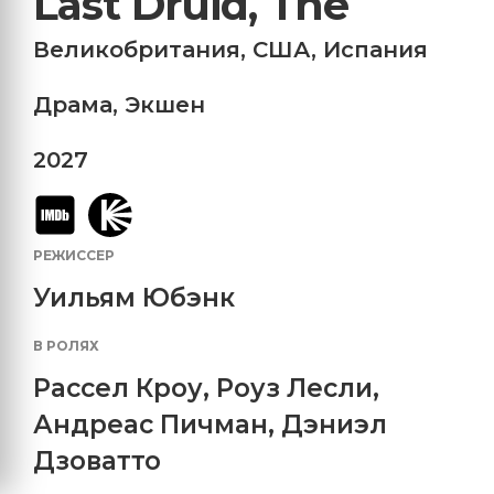
Last Druid, The
Великобритания
,
США
,
Испания
Драма
,
Экшен
2027
РЕЖИССЕР
Уильям Юбэнк
В РОЛЯХ
Рассел Кроу
,
Роуз Лесли
,
Андреас Пичман
,
Дэниэл
Дзоватто