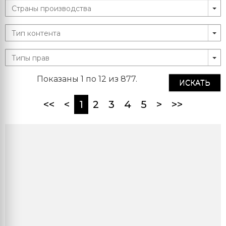
Показаны 1 по 12 из 877.
ИСКАТЬ
(current)
<<
<
1
2
3
4
5
>
>>