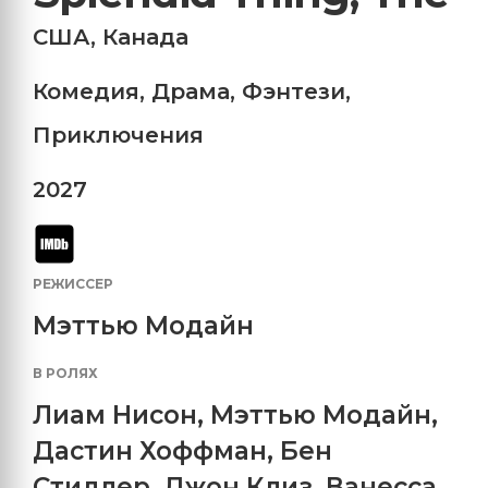
США
,
Канада
Комедия
,
Драма
,
Фэнтези
,
Приключения
2027
РЕЖИССЕР
Мэттью Модайн
В РОЛЯХ
Лиам Нисон
,
Мэттью Модайн
,
Дастин Хоффман
,
Бен
Стиллер
,
Джон Клиз
,
Ванесса