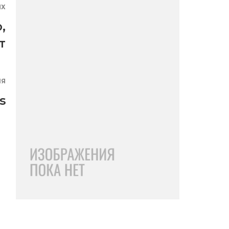
ЯХ
о
,
т
ИЯ
s