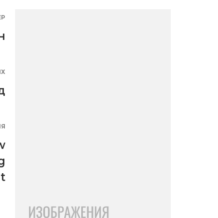
ЕР
н
ЯХ
д
ИЯ
w
g
t