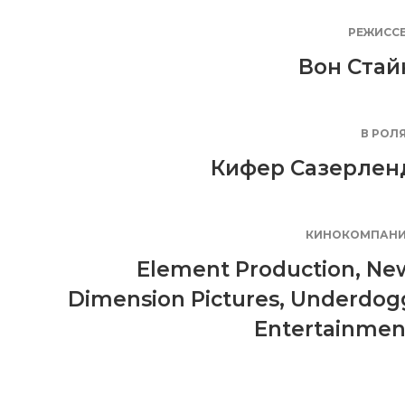
РЕЖИСС
Вон Стай
В РОЛ
Кифер Сазерлен
КИНОКОМПАН
Element Production
,
Ne
Dimension Pictures
,
Underdog
Entertainmen