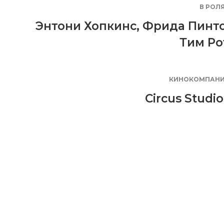
В РОЛ
Энтони Хопкинс
,
Фрида Пинт
Тим Ро
КИНОКОМПАН
Circus Studio