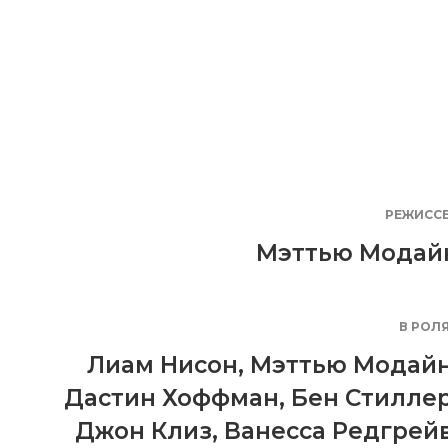
РЕЖИСС
Мэттью Модай
В РОЛ
Лиам Нисон
,
Мэттью Модай
Дастин Хоффман
,
Бен Стилле
Джон Клиз
,
Ванесса Редгрей