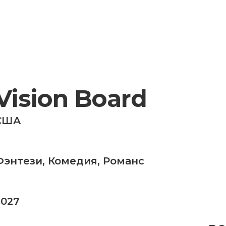
Vision Board
США
Фэнтези
,
Комедия
,
Романс
2027