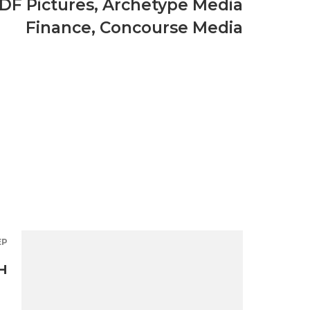
DF Pictures
,
Archetype Media
Finance
,
Concourse Media
ЕР
н