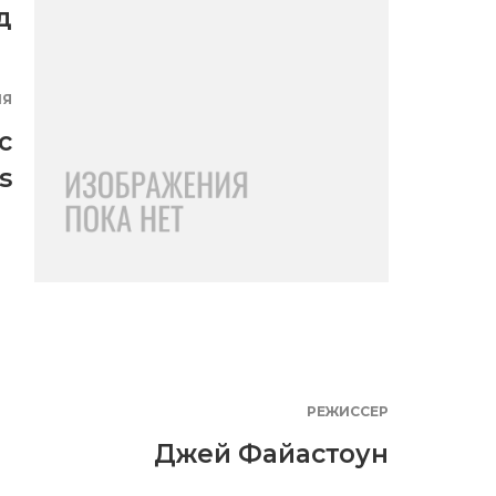
д
ИЯ
c
s
РЕЖИССЕР
Джей Файастоун