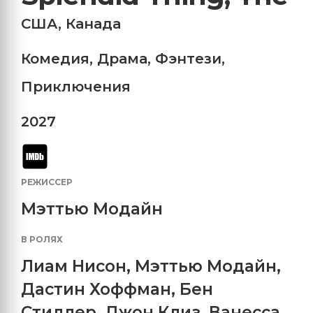
США
,
Канада
Комедия
,
Драма
,
Фэнтези
,
Приключения
2027
РЕЖИССЕР
Мэттью Модайн
В РОЛЯХ
Лиам Нисон
,
Мэттью Модайн
,
Дастин Хоффман
,
Бен
Стиллер
,
Джон Клиз
,
Ванесса