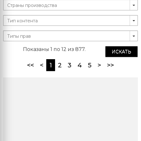
Показаны 1 по 12 из 877.
ИСКАТЬ
(current)
<<
<
1
2
3
4
5
>
>>