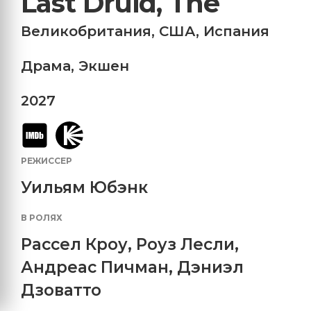
Last Druid, The
Великобритания
,
США
,
Испания
Драма
,
Экшен
2027
РЕЖИССЕР
Уильям Юбэнк
В РОЛЯХ
Рассел Кроу
,
Роуз Лесли
,
Андреас Пичман
,
Дэниэл
Дзоватто