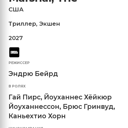
США
Триллер
,
Экшен
2027
РЕЖИССЕР
Эндрю Бейрд
В РОЛЯХ
Гай Пирс
,
Йоуханнес Хёйкюр
Йоуханнессон
,
Брюс Гринвуд
,
Каньехтио Хорн