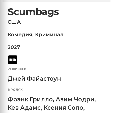
Scumbags
США
Комедия
,
Криминал
2027
РЕЖИССЕР
Джей Файастоун
В РОЛЯХ
Фрэнк Грилло
,
Азим Чодри
,
Кев Адамс
,
Ксения Соло
,