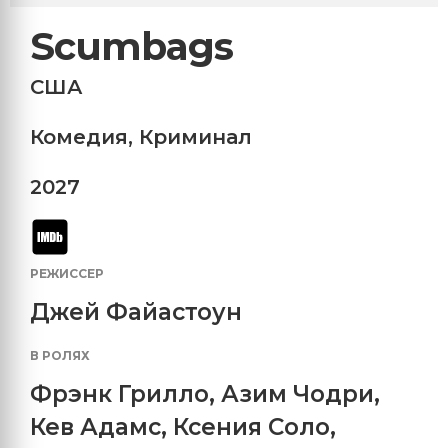
Scumbags
США
Комедия
,
Криминал
2027
РЕЖИССЕР
Джей Файастоун
В РОЛЯХ
Фрэнк Грилло
,
Азим Чодри
,
Кев Адамс
,
Ксения Соло
,