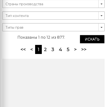
Показаны 1 по 12 из 877.
ИСКАТЬ
(current)
<<
<
1
2
3
4
5
>
>>