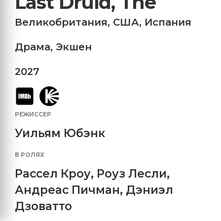
Last Druid, The
Великобритания
,
США
,
Испания
Драма
,
Экшен
2027
РЕЖИССЕР
Уильям Юбэнк
В РОЛЯХ
Рассел Кроу
,
Роуз Лесли
,
Андреас Пичман
,
Дэниэл
Дзоватто