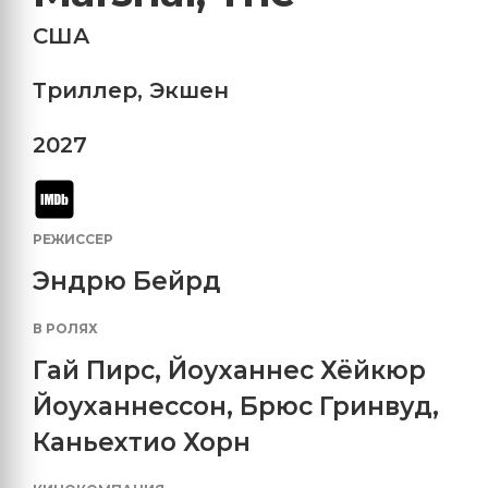
США
Триллер
,
Экшен
2027
РЕЖИССЕР
Эндрю Бейрд
В РОЛЯХ
Гай Пирс
,
Йоуханнес Хёйкюр
Йоуханнессон
,
Брюс Гринвуд
,
Каньехтио Хорн