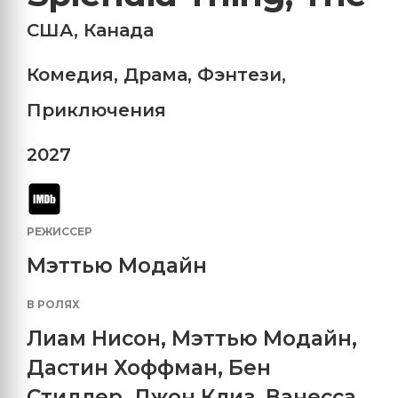
США
,
Канада
Комедия
,
Драма
,
Фэнтези
,
Приключения
2027
РЕЖИССЕР
Мэттью Модайн
В РОЛЯХ
Лиам Нисон
,
Мэттью Модайн
,
Дастин Хоффман
,
Бен
Стиллер
,
Джон Клиз
,
Ванесса