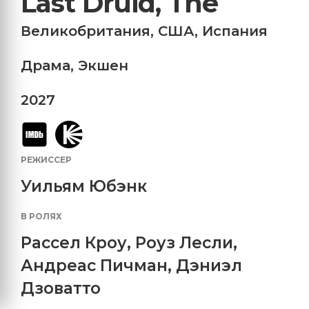
Last Druid, The
Великобритания
,
США
,
Испания
Драма
,
Экшен
2027
РЕЖИССЕР
Уильям Юбэнк
В РОЛЯХ
Рассел Кроу
,
Роуз Лесли
,
Андреас Пичман
,
Дэниэл
Дзоватто