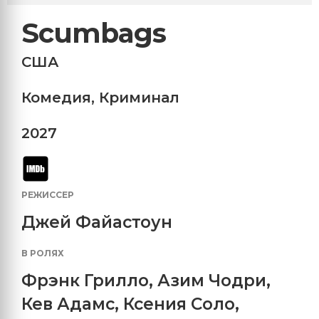
Scumbags
США
Комедия
,
Криминал
2027
РЕЖИССЕР
Джей Файастоун
В РОЛЯХ
Фрэнк Грилло
,
Азим Чодри
,
Кев Адамс
,
Ксения Соло
,