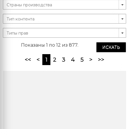
Показаны 1 по 12 из 877.
ИСКАТЬ
(current)
<<
<
1
2
3
4
5
>
>>