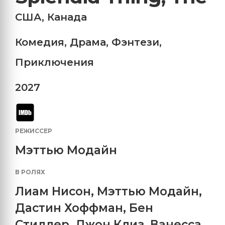
США
,
Канада
Комедия
,
Драма
,
Фэнтези
,
Приключения
2027
РЕЖИССЕР
Мэттью Модайн
В РОЛЯХ
Лиам Нисон
,
Мэттью Модайн
,
Дастин Хоффман
,
Бен
Стиллер
,
Джон Клиз
,
Ванесса