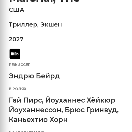
США
Триллер
,
Экшен
2027
РЕЖИССЕР
Эндрю Бейрд
В РОЛЯХ
Гай Пирс
,
Йоуханнес Хёйкюр
Йоуханнессон
,
Брюс Гринвуд
,
Каньехтио Хорн