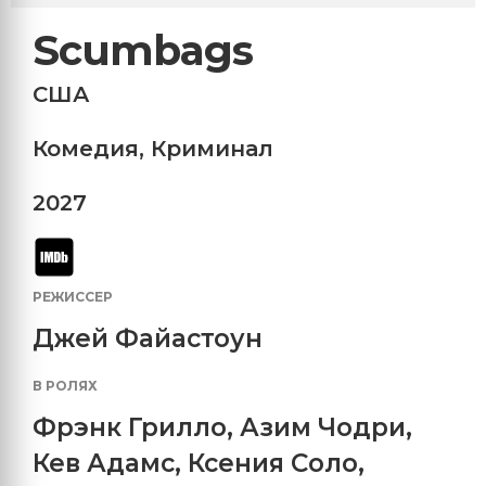
Scumbags
США
Комедия
,
Криминал
2027
РЕЖИССЕР
Джей Файастоун
В РОЛЯХ
Фрэнк Грилло
,
Азим Чодри
,
Кев Адамс
,
Ксения Соло
,