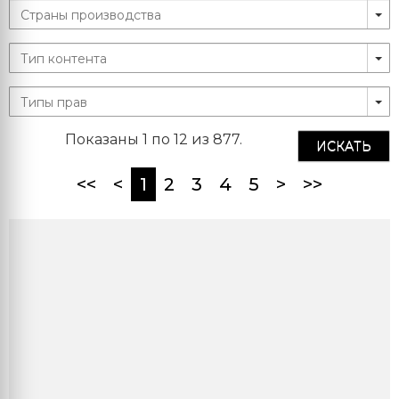
Показаны 1 по 12 из 877.
ИСКАТЬ
(current)
<<
<
1
2
3
4
5
>
>>