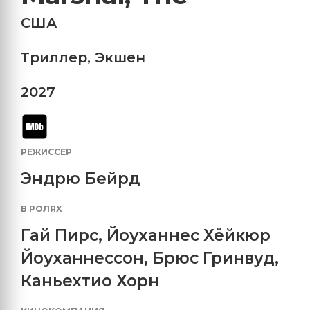
США
Триллер
,
Экшен
2027
РЕЖИССЕР
Эндрю Бейрд
В РОЛЯХ
Гай Пирс
,
Йоуханнес Хёйкюр
Йоуханнессон
,
Брюс Гринвуд
,
Каньехтио Хорн