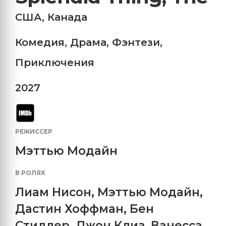
США
,
Канада
Комедия
,
Драма
,
Фэнтези
,
Приключения
2027
РЕЖИССЕР
Мэттью Модайн
В РОЛЯХ
Лиам Нисон
,
Мэттью Модайн
,
Дастин Хоффман
,
Бен
Стиллер
,
Джон Клиз
,
Ванесса