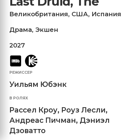
Last Druid, The
Великобритания
,
США
,
Испания
Драма
,
Экшен
2027
РЕЖИССЕР
Уильям Юбэнк
В РОЛЯХ
Рассел Кроу
,
Роуз Лесли
,
Андреас Пичман
,
Дэниэл
Дзоватто