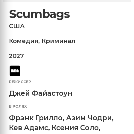
Scumbags
США
Комедия
,
Криминал
2027
РЕЖИССЕР
Джей Файастоун
В РОЛЯХ
Фрэнк Грилло
,
Азим Чодри
,
Кев Адамс
,
Ксения Соло
,