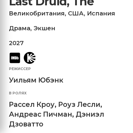
Last Druid, The
Великобритания
,
США
,
Испания
Драма
,
Экшен
2027
РЕЖИССЕР
Уильям Юбэнк
В РОЛЯХ
Рассел Кроу
,
Роуз Лесли
,
Андреас Пичман
,
Дэниэл
Дзоватто