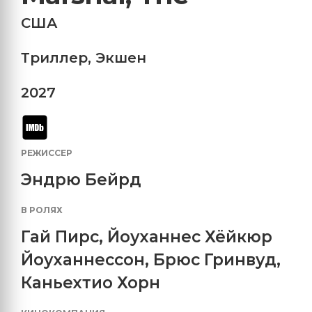
США
Триллер
,
Экшен
2027
РЕЖИССЕР
Эндрю Бейрд
В РОЛЯХ
Гай Пирс
,
Йоуханнес Хёйкюр
Йоуханнессон
,
Брюс Гринвуд
,
Каньехтио Хорн