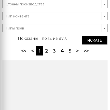
Показаны 1 по 12 из 877.
ИСКАТЬ
(current)
<<
<
1
2
3
4
5
>
>>