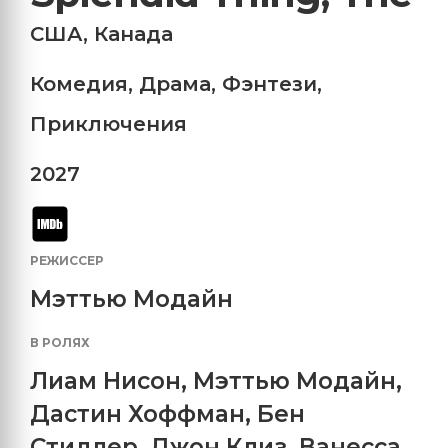
США
,
Канада
Комедия
,
Драма
,
Фэнтези
,
Приключения
2027
РЕЖИССЕР
Мэттью Модайн
В РОЛЯХ
Лиам Нисон
,
Мэттью Модайн
,
Дастин Хоффман
,
Бен
Стиллер
,
Джон Клиз
,
Ванесса