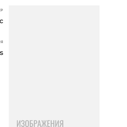
ЕР
с
ИЯ
s