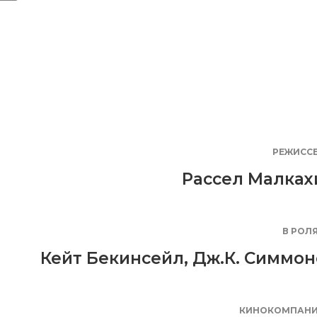
РЕЖИСС
Рассел Малках
В РОЛ
Кейт Бекинсейл
,
Дж.К. Симмон
КИНОКОМПАН