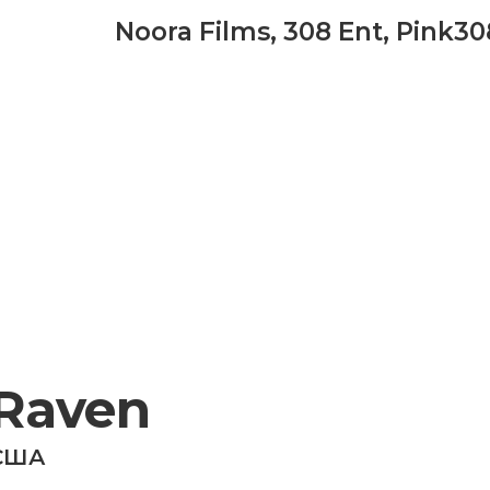
Noora Films
,
308 Ent
,
Pink30
Raven
США