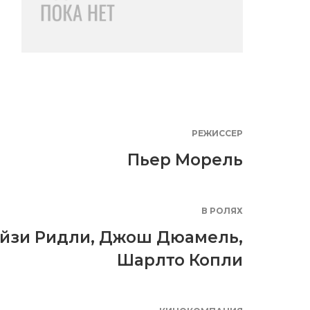
РЕЖИССЕР
Пьер Морель
В РОЛЯХ
йзи Ридли
,
Джош Дюамель
,
Шарлто Копли