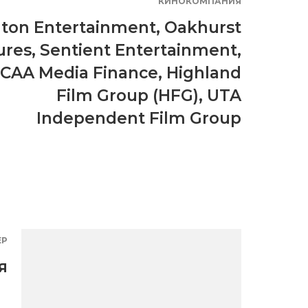
КИНОКОМПАНИЯ
ton Entertainment
,
Oakhurst
ures
,
Sentient Entertainment
,
CAA Media Finance
,
Highland
Film Group (HFG)
,
UTA
Independent Film Group
ЕР
я