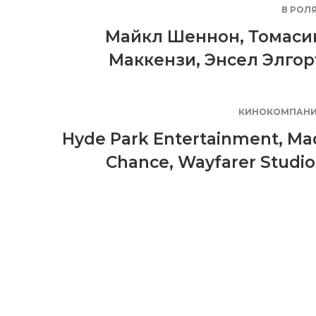
В РОЛ
Майкл Шеннон
,
Томаси
Маккензи
,
Энсел Элгор
КИНОКОМПАН
Hyde Park Entertainment
,
Ma
Chance
,
Wayfarer Studio