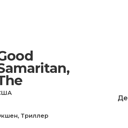
Good
Samaritan,
The
США
Де
Экшен
,
Триллер