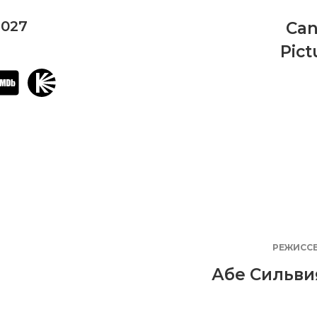
2027
Can
Pict
РЕЖИСС
Абе Сильви