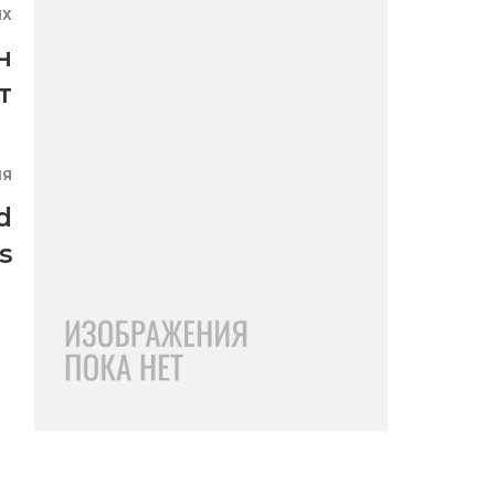
ЯХ
н
т
ИЯ
d
s