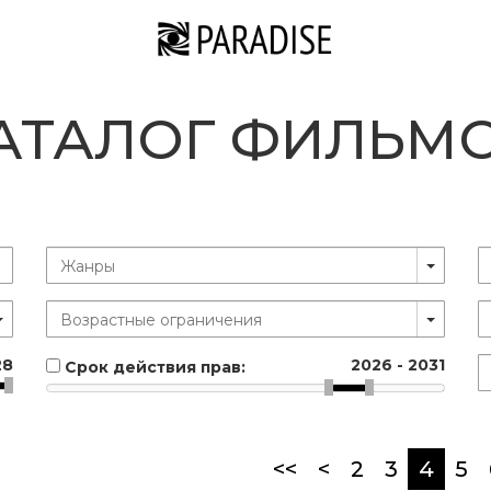
АТАЛОГ ФИЛЬМ
28
2026
-
2031
Срок действия прав:
(curr
<<
<
2
3
4
5