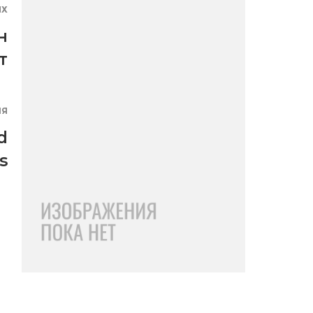
ЯХ
н
т
ИЯ
d
s