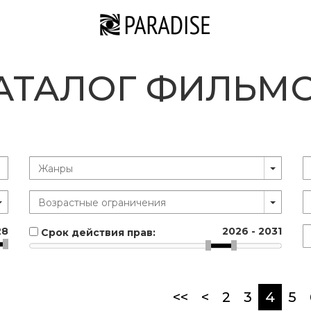
АТАЛОГ ФИЛЬМ
28
2026
-
2031
Срок действия прав:
(curr
<<
<
2
3
4
5