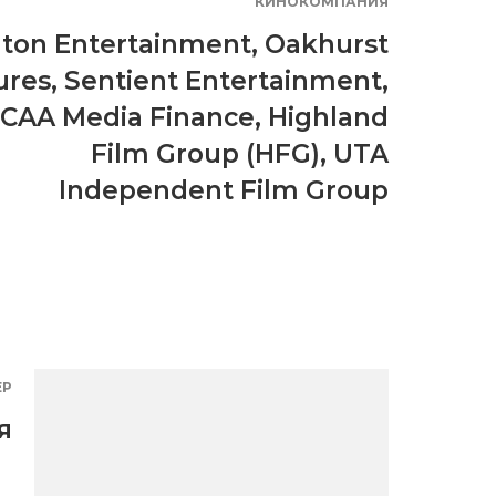
КИНОКОМПАНИЯ
ton Entertainment
,
Oakhurst
ures
,
Sentient Entertainment
,
CAA Media Finance
,
Highland
Film Group (HFG)
,
UTA
Independent Film Group
ЕР
я