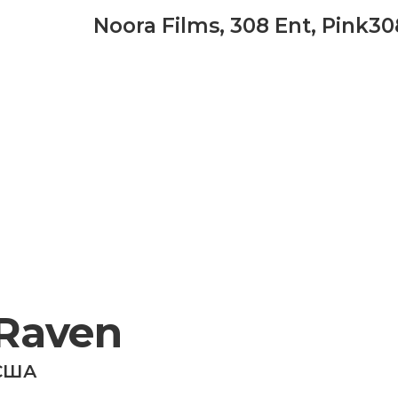
Noora Films
,
308 Ent
,
Pink30
Raven
США