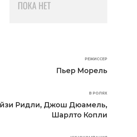
РЕЖИССЕР
Пьер Морель
В РОЛЯХ
йзи Ридли
,
Джош Дюамель
,
Шарлто Копли