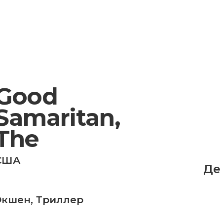
Good
Samaritan,
The
США
Де
Экшен
,
Триллер