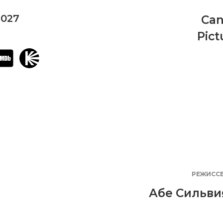
2027
Can
Pict
РЕЖИСС
Абе Сильви