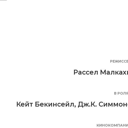
РЕЖИСС
Рассел Малках
В РОЛ
Кейт Бекинсейл
,
Дж.К. Симмон
КИНОКОМПАН