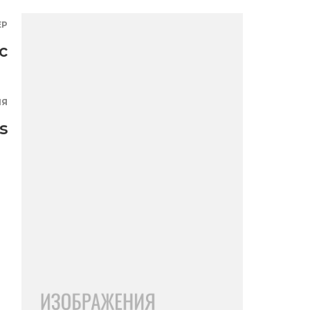
ЕР
с
ИЯ
s