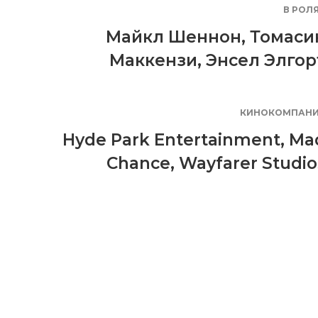
В РОЛ
Майкл Шеннон
,
Томаси
Маккензи
,
Энсел Элгор
КИНОКОМПАН
Hyde Park Entertainment
,
Ma
Chance
,
Wayfarer Studio