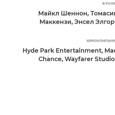
В РОЛ
Майкл Шеннон
,
Томаси
Маккензи
,
Энсел Элгор
КИНОКОМПАН
Hyde Park Entertainment
,
Ma
Chance
,
Wayfarer Studio