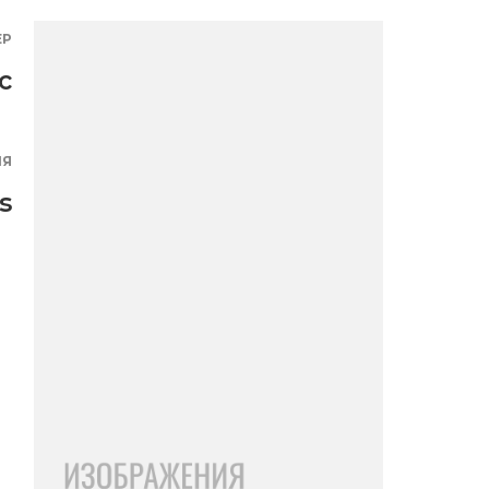
ЕР
с
ИЯ
s