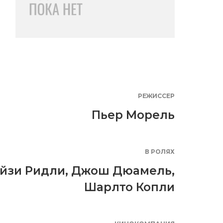
РЕЖИССЕР
Пьер Морель
В РОЛЯХ
йзи Ридли
,
Джош Дюамель
,
Шарлто Копли