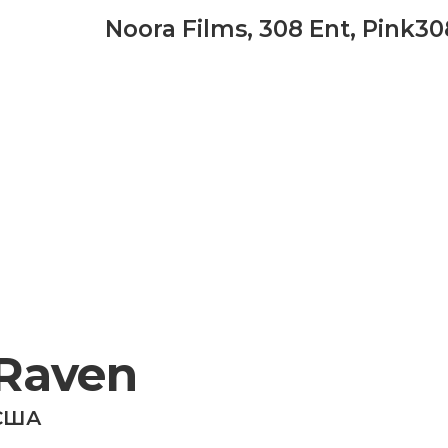
Noora Films
,
308 Ent
,
Pink30
Raven
США