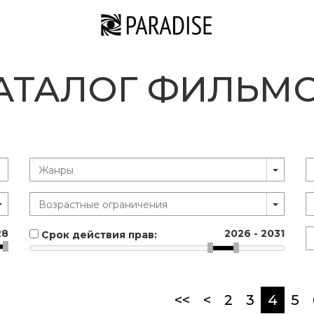
АТАЛОГ ФИЛЬМ
28
2026
-
2031
Срок действия прав:
(curr
<<
<
2
3
4
5