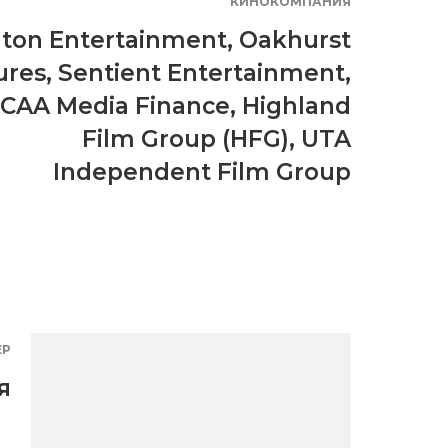
КИНОКОМПАНИЯ
ton Entertainment
,
Oakhurst
ures
,
Sentient Entertainment
,
CAA Media Finance
,
Highland
Film Group (HFG)
,
UTA
Independent Film Group
ЕР
я