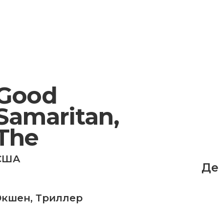
Good
Samaritan,
The
США
Де
Экшен
,
Триллер