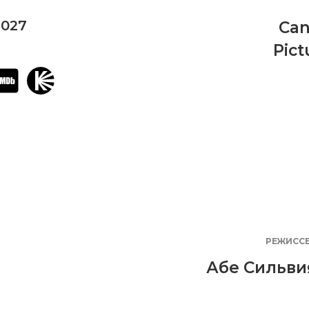
2027
Can
Pict
РЕЖИСС
Абе Сильви