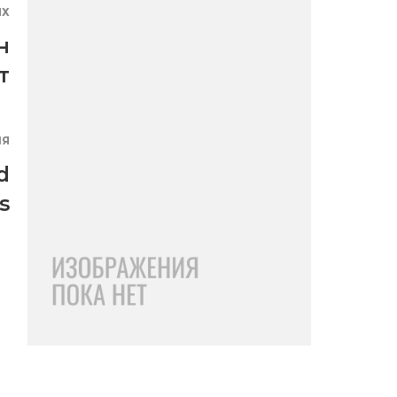
ЯХ
н
т
ИЯ
d
s