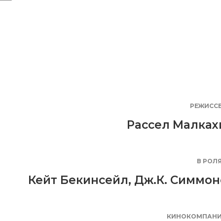
РЕЖИСС
Рассел Малках
В РОЛ
Кейт Бекинсейл
,
Дж.К. Симмон
КИНОКОМПАН